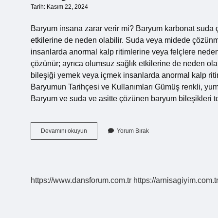
Tarih: Kasım 22, 2024
Baryum insana zarar verir mi? Baryum karbonat suda
etkilerine de neden olabilir. Suda veya midede çözü
insanlarda anormal kalp ritimlerine veya felçlere ne
çözünür; ayrıca olumsuz sağlık etkilerine de neden o
bileşiği yemek veya içmek insanlarda anormal kalp ritim
Baryumun Tarihçesi ve Kullanımları Gümüş renkli, yumu
Baryum ve suda ve asitte çözünen baryum bileşikleri to
Baryum
Devamını okuyun
Yorum Bırak
Klorür
Zehirli
Mi
https://www.dansforum.com.tr
https://arnisagiyim.com.t