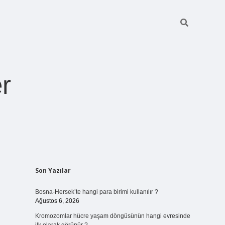
r
Sidebar
Son Yazılar
ilbet giriş
https://betexpergiris.casino/
betexpergir.net
Bosna-Hersek’te hangi para birimi kullanılır ?
Ağustos 6, 2026
Kromozomlar hücre yaşam döngüsünün hangi evresinde