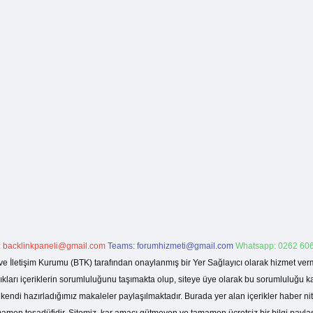
:
backlinkpaneli@gmail.com
Teams:
forumhizmeti@gmail.com
Whatsapp: 0262 606
ve İletişim Kurumu (BTK) tarafından onaylanmış bir Yer Sağlayıcı olarak hizmet verm
rı içeriklerin sorumluluğunu taşımakta olup, siteye üye olarak bu sorumluluğu kabul
a kendi hazırladığımız makaleler paylaşılmaktadır. Burada yer alan içerikler haber 