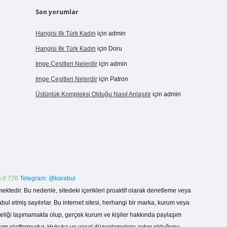
Son yorumlar
Hangisi Ilk Türk Kadın
için
admin
Hangisi Ilk Türk Kadın
için
Doru
Imge Çeşitleri Nelerdir
için
admin
Imge Çeşitleri Nelerdir
için
Patron
Üstünlük Kompleksi Olduğu Nasıl Anlaşılır
için
admin
 0 726
Telegram: @karabul
ektedir. Bu nedenle, sitedeki içerikleri proaktif olarak denetleme veya
 etmiş sayılırlar. Bu internet sitesi, herhangi bir marka, kurum veya
niteliği taşımamakta olup, gerçek kurum ve kişiler hakkında paylaşım