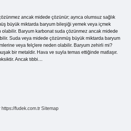
 çözünmez ancak midede çözünür; ayrıca olumsuz sağlık
nmüş büyük miktarda baryum bileşiği yemek veya içmek
den olabilir. Baryum karbonat suda çözünmez ancak midede
labilir. Suda veya midede çözünmüş büyük miktarda baryum
lerine veya felçlere neden olabilir. Baryum zehirli mi?
şak bir metaldir. Hava ve suyla temas ettiğinde matlaşır.
ksiktir. Ancak tıbbi…
r
https://fudek.com.tr
Sitemap