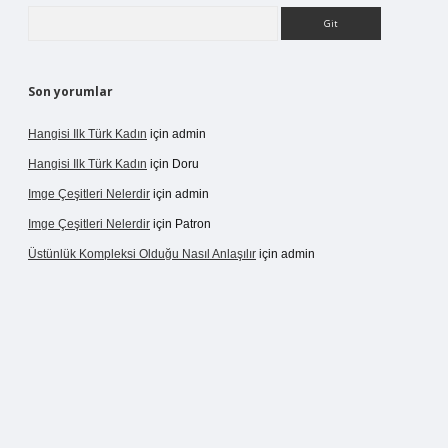
Arama
Son yorumlar
Hangisi Ilk Türk Kadın
için
admin
Hangisi Ilk Türk Kadın
için
Doru
Imge Çeşitleri Nelerdir
için
admin
Imge Çeşitleri Nelerdir
için
Patron
Üstünlük Kompleksi Olduğu Nasıl Anlaşılır
için
admin
betexpergir.net