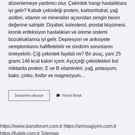
düzenlemeye yardımcı olur. Çekirdek hangi hastalıklara
iyi gelir? Kabak çekirdeği protein, karbonhidrat, yağ
asitleri, vitamin ve mineraller açısından zengin besin
değerine sahiptir. Diyabet, kolesterol, prostat büyümesi,
kronik enfeksiyon hastalıkları ve üreme sistemi
bozukluklarına iyi gelir. Depresyon ve anksiyete
semptomlarını hafifletebilir ve sindirim sorunlarını
önleyebilir. Çiğ çekirdek faydalı mı? Bir avuç, yani 25
gramı 146 kcal kalori içerir. Ayçiçeği çekirdekleri bol
miktarda protein, E ve B vitaminleri, yağ, potasyum,
bakır, çinko, fosfor ve magnezyum…
Çiğ
Devamını okuyun
Yorum Bırak
Çekirdeğinin
Faydaları
Nelerdir
https://www.dansforum.com.tr
https://arnisagiyim.com.tr
https://fudek.com.tr
Sitemap