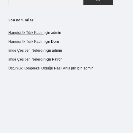
Son yorumlar
Hangisi Ilk Türk Kadın
için
admin
Hangisi Ilk Türk Kadın
için
Doru
Imge Çeşitleri Nelerdir
için
admin
Imge Çeşitleri Nelerdir
için
Patron
Üstünlük Kompleksi Olduğu Nasıl Anlaşılır
için
admin
ergir.net