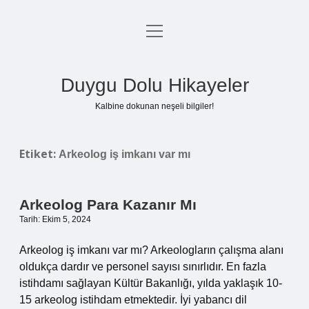
menüyü
Anasayfa
aç
Gizlilik Politikası
Duygu Dolu Hikayeler
Yasal Uyarı
Kalbine dokunan neşeli bilgiler!
Hakkımızda
Etiket:
Arkeolog iş imkanı var mı
Arkeolog Para Kazanır Mı
Tarih: Ekim 5, 2024
Arkeolog iş imkanı var mı? Arkeologların çalışma alanı
oldukça dardır ve personel sayısı sınırlıdır. En fazla
istihdamı sağlayan Kültür Bakanlığı, yılda yaklaşık 10-
15 arkeolog istihdam etmektedir. İyi yabancı dil