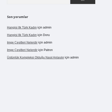
Son yorumlar
Hangisi Ilk Türk Kadın
için
admin
Hangisi Ilk Türk Kadın
için
Doru
Imge Çeşitleri Nelerdir
için
admin
Imge Çeşitleri Nelerdir
için
Patron
Üstünlük Kompleksi Olduğu Nasıl Anlaşılır
için
admin
ergir.net