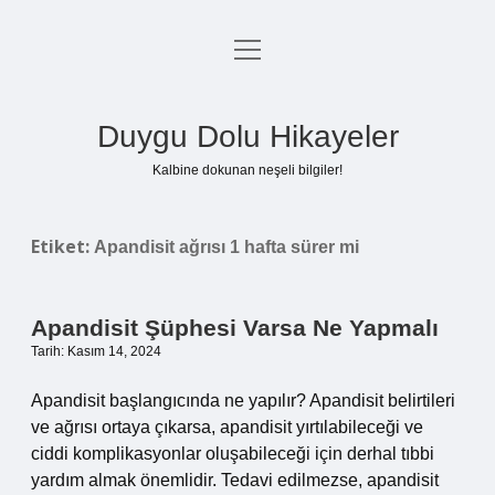
menüyü
Anasayfa
aç
Gizlilik Politikası
Duygu Dolu Hikayeler
Yasal Uyarı
Kalbine dokunan neşeli bilgiler!
Hakkımızda
Etiket:
Apandisit ağrısı 1 hafta sürer mi
Apandisit Şüphesi Varsa Ne Yapmalı
Tarih: Kasım 14, 2024
Apandisit başlangıcında ne yapılır? Apandisit belirtileri
ve ağrısı ortaya çıkarsa, apandisit yırtılabileceği ve
ciddi komplikasyonlar oluşabileceği için derhal tıbbi
yardım almak önemlidir. Tedavi edilmezse, apandisit