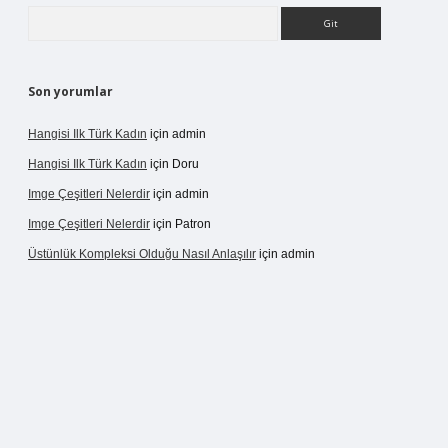
Arama
Son yorumlar
Hangisi Ilk Türk Kadın
için
admin
Hangisi Ilk Türk Kadın
için
Doru
Imge Çeşitleri Nelerdir
için
admin
Imge Çeşitleri Nelerdir
için
Patron
Üstünlük Kompleksi Olduğu Nasıl Anlaşılır
için
admin
rgir.net