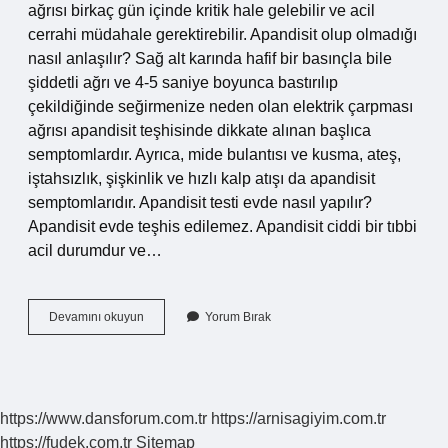
ağrısı birkaç gün içinde kritik hale gelebilir ve acil
cerrahi müdahale gerektirebilir. Apandisit olup olmadığı
nasıl anlaşılır? Sağ alt karında hafif bir basınçla bile
şiddetli ağrı ve 4-5 saniye boyunca bastırılıp
çekildiğinde seğirmenize neden olan elektrik çarpması
ağrısı apandisit teşhisinde dikkate alınan başlıca
semptomlardır. Ayrıca, mide bulantısı ve kusma, ateş,
iştahsızlık, şişkinlik ve hızlı kalp atışı da apandisit
semptomlarıdır. Apandisit testi evde nasıl yapılır?
Apandisit evde teşhis edilemez. Apandisit ciddi bir tıbbi
acil durumdur ve…
Apandisit
Devamını okuyun
Yorum Bırak
Şüphesi
Varsa
Ne
Yapmalı
https://www.dansforum.com.tr
https://arnisagiyim.com.tr
https://fudek.com.tr
Sitemap