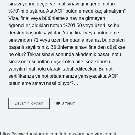
sınavı yerine geçer ve final sınavı gibi genel notun
%70’ini oluşturur. Ata AÖF bütünlemede kaç almalıyım?
Vize, final veya bütünleme sınavına girmeyen
öğrenciler, aldıkları notun %70’i 50 veya üzeri ise bu
dersten başarılı sayılırlar. Yani, final veya bütünleme
sınavından 71 veya üzeri bir puan alırsanız, bu dersten
başarılı sayılırsınız. Bütünleme sınavı finalden düşükse
ne olur? Tekrar sınavı sonunda akademik başarı notu
sınav öncesi nottan düşük olsa bile, söz konusu
yarıyılın final notu olarak kabul edilecektir. Bu not
sertifikanıza ve not ortalamanıza yansıyacaktır. AÖF
bütünleme sınavı nasıl oluyor?…
Aöf
Devamını okuyun
8 Yorum
Bütünleme
Sınavından
Kaç
Almak
Gerekir
https://www.dansforum.com.tr
https://arnisagiyim.com.tr