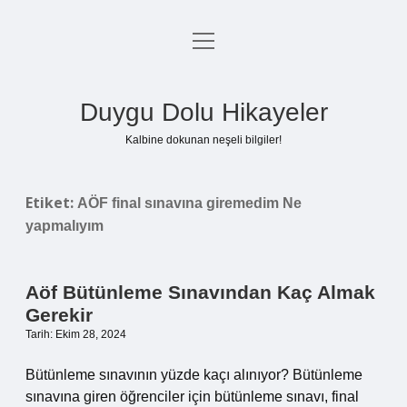
menüyü
Anasayfa
aç
Gizlilik Politikası
Duygu Dolu Hikayeler
Yasal Uyarı
Kalbine dokunan neşeli bilgiler!
Hakkımızda
Etiket:
AÖF final sınavına giremedim Ne
yapmalıyım
Aöf Bütünleme Sınavından Kaç Almak
Gerekir
Tarih: Ekim 28, 2024
Bütünleme sınavının yüzde kaçı alınıyor? Bütünleme
sınavına giren öğrenciler için bütünleme sınavı, final