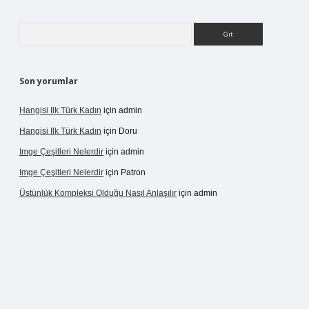
Arama
Son yorumlar
Hangisi Ilk Türk Kadın
için
admin
Hangisi Ilk Türk Kadın
için
Doru
Imge Çeşitleri Nelerdir
için
admin
Imge Çeşitleri Nelerdir
için
Patron
Üstünlük Kompleksi Olduğu Nasıl Anlaşılır
için
admin
rgir.net