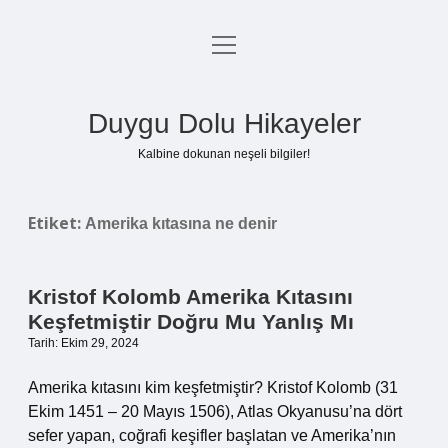
menüyü
Anasayfa
aç
Gizlilik Politikası
Duygu Dolu Hikayeler
Yasal Uyarı
Kalbine dokunan neşeli bilgiler!
Hakkımızda
Etiket:
Amerika kıtasına ne denir
Kristof Kolomb Amerika Kıtasını
Keşfetmiştir Doğru Mu Yanlış Mı
Tarih: Ekim 29, 2024
Amerika kıtasını kim keşfetmiştir? Kristof Kolomb (31
Ekim 1451 – 20 Mayıs 1506), Atlas Okyanusu’na dört
sefer yapan, coğrafi keşifler başlatan ve Amerika’nın