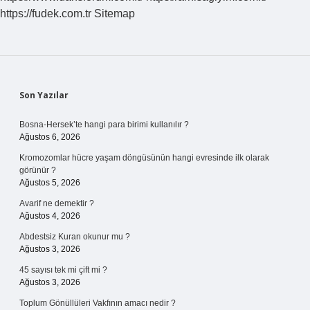
Mu
https://fudek.com.tr
Sitemap
Yanlış
Mı
Sidebar
Son Yazılar
Bosna-Hersek’te hangi para birimi kullanılır ?
Ağustos 6, 2026
Kromozomlar hücre yaşam döngüsünün hangi evresinde ilk olarak
görünür ?
Ağustos 5, 2026
Avarif ne demektir ?
Ağustos 4, 2026
Abdestsiz Kuran okunur mu ?
Ağustos 3, 2026
45 sayısı tek mi çift mi ?
Ağustos 3, 2026
Toplum Gönüllüleri Vakfının amacı nedir ?