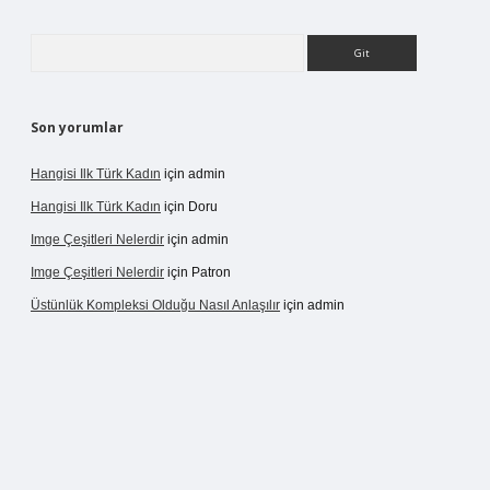
Arama
Son yorumlar
Hangisi Ilk Türk Kadın
için
admin
Hangisi Ilk Türk Kadın
için
Doru
Imge Çeşitleri Nelerdir
için
admin
Imge Çeşitleri Nelerdir
için
Patron
Üstünlük Kompleksi Olduğu Nasıl Anlaşılır
için
admin
rgir.net