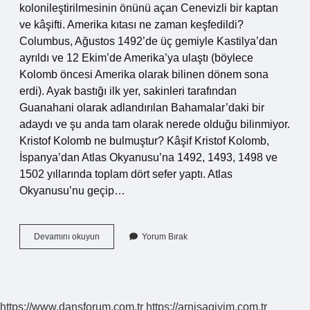
kolonileştirilmesinin önünü açan Cenevizli bir kaptan
ve kâşifti. Amerika kıtası ne zaman keşfedildi?
Columbus, Ağustos 1492’de üç gemiyle Kastilya’dan
ayrıldı ve 12 Ekim’de Amerika’ya ulaştı (böylece
Kolomb öncesi Amerika olarak bilinen dönem sona
erdi). Ayak bastığı ilk yer, sakinleri tarafından
Guanahani olarak adlandırılan Bahamalar’daki bir
adaydı ve şu anda tam olarak nerede olduğu bilinmiyor.
Kristof Kolomb ne bulmuştur? Kâşif Kristof Kolomb,
İspanya’dan Atlas Okyanusu’na 1492, 1493, 1498 ve
1502 yıllarında toplam dört sefer yaptı. Atlas
Okyanusu’nu geçip…
Kristof
Devamını okuyun
Yorum Bırak
Kolomb
Amerika
Kıtasını
Keşfetmiştir
Doğru
https://www.dansforum.com.tr
https://arnisagiyim.com.tr