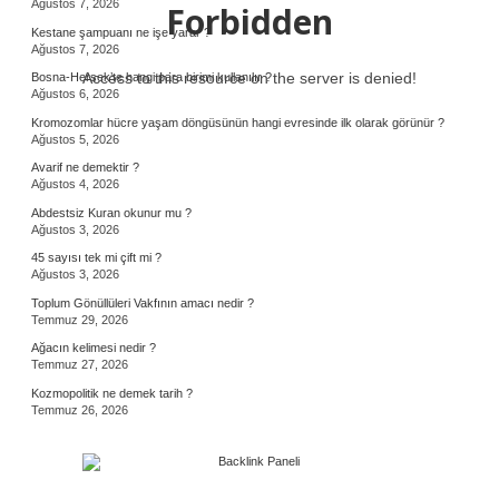
Ağustos 7, 2026
Forbidden
Kestane şampuanı ne işe yarar ?
Ağustos 7, 2026
Access to this resource on the server is denied!
Bosna-Hersek’te hangi para birimi kullanılır ?
Ağustos 6, 2026
Kromozomlar hücre yaşam döngüsünün hangi evresinde ilk olarak görünür ?
Ağustos 5, 2026
Avarif ne demektir ?
Ağustos 4, 2026
Abdestsiz Kuran okunur mu ?
Ağustos 3, 2026
45 sayısı tek mi çift mi ?
Ağustos 3, 2026
Toplum Gönüllüleri Vakfının amacı nedir ?
Temmuz 29, 2026
Ağacın kelimesi nedir ?
Temmuz 27, 2026
Kozmopolitik ne demek tarih ?
Temmuz 26, 2026