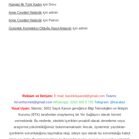
Hangisi Ilk Türk Kadın
için
Doru
Imge Çeşitleri Nelerdir
için
admin
Imge Çeşitleri Nelerdir
için
Patron
Üstünlük Kompleksi Olduğu Nasıl Anlaşılır
için
admin
Reklam ve İletişim:
E-mail:
backlinkpaneli@gmail.com
Teams:
forumhizmeti@gmail.com
Whatsapp: 0262 606 0 726
Telegram: @karabul
Yasal Uyarı:
Sitemiz, 5651 Sayılı Kanun gereğince Bilgi Teknolojileri ve İletişim
Kurumu (BTK) tarafından onaylanmış bir Yer Sağlayıcı olarak hizmet
vermektedir. Bu nedenle, sitedeki içerikleri proaktif olarak denetleme veya
araştırma yükümlülüğümüz bulunmamaktadır. Ancak, üyelerimiz yazdıkları
içeriklerin sorumluluğunu taşımakta olup, siteye üye olarak bu sorumluluğu kabul