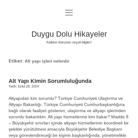
menüyü
Anasayfa
aç
Gizlilik Politikası
Duygu Dolu Hikayeler
Yasal Uyarı
Kalbine dokunan neşeli bilgiler!
Hakkımızda
Etiket:
Alt yapı işleri nelerdir
Alt Yapı Kimin Sorumluluğunda
Tarih: Eylül 28, 2024
Altyapıdan kim sorumlu? Türkiye Cumhuriyeti Ulaştırma ve
Altyapı Bakanlığı, Türkiye Cumhuriyeti Cumhurbaşkanlığına
bağlı olarak faaliyet gösteren, ulaştırma ve altyapı işlerinden
sorumlu bakanlıktır. Alt yapı hizmetlerine kim bakar? Madde 8
– Büyükşehir sınırları içinde altyapı hizmetlerinin koordineli bir
şekilde yürütülmesi amacıyla Büyükşehir Belediye Başkanı
veya görevlendireceği bir kişinin başkanlığında, yönetmelikle