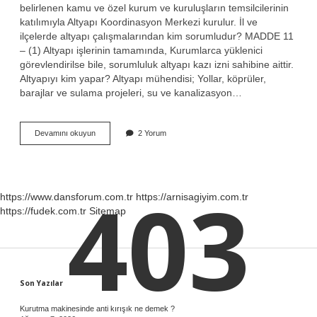
belirlenen kamu ve özel kurum ve kuruluşların temsilcilerinin
katılımıyla Altyapı Koordinasyon Merkezi kurulur. İl ve
ilçelerde altyapı çalışmalarından kim sorumludur? MADDE 11
– (1) Altyapı işlerinin tamamında, Kurumlarca yüklenici
görevlendirilse bile, sorumluluk altyapı kazı izni sahibine aittir.
Altyapıyı kim yapar? Altyapı mühendisi; Yollar, köprüler,
barajlar ve sulama projeleri, su ve kanalizasyon…
Alt
Devamını okuyun
2 Yorum
Yapı
Kimin
Sorumluluğunda
403
https://www.dansforum.com.tr
https://arnisagiyim.com.tr
https://fudek.com.tr
Sitemap
Sidebar
Son Yazılar
Kurutma makinesinde anti kırışık ne demek ?