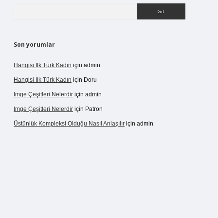
Arama
Son yorumlar
Hangisi Ilk Türk Kadın
için
admin
Hangisi Ilk Türk Kadın
için
Doru
Imge Çeşitleri Nelerdir
için
admin
Imge Çeşitleri Nelerdir
için
Patron
Üstünlük Kompleksi Olduğu Nasıl Anlaşılır
için
admin
ergir.net