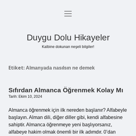
menüyü
Anasayfa
aç
Gizlilik Politikası
Duygu Dolu Hikayeler
Yasal Uyarı
Kalbine dokunan neşeli bilgiler!
Hakkımızda
Etiket:
Almanyada nasılsın ne demek
Sıfırdan Almanca Öğrenmek Kolay Mı
Tarih: Ekim 10, 2024
Almanca öğrenmek için ilk nereden başlanır? Alfabeyle
başlayın. Alman dili, diğer diller gibi, kendi alfabesine
sahiptir. Almanca öğrenmeye yeni başlıyorsanız,
alfabeye hakim olmak önemli bir ilk adımdır. 0’dan