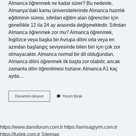
Almanca öğrenmek ne kadar sürer? Bu nedenle,
Almanya’daki kamu üniversitelerinde Almanca hazırlık
eğitiminin süresi, sıfırdan eğitim alan öğrenciler için
genellikle 12 ila 24 ay arasında değişmektedir. Sıfırdan
Almanca öğrenmek zor mu? Almanca öğrenmek,
İngilizce veya başka bir Avrupa dilini orta veya en
azından başlangıç ​​seviyesinde bilen biri için çok zor
olmayacaktır. Almanca normal bir dil olduğundan,
Almanca dilini öğrenmek ilk başta zor olabilir, ancak
zamanla dilin öğrenilmesi hızlanır. Almanca A1 kaç
ayda…
Sıfırdan
Devamını okuyun
Yorum Bırak
Almanca
Öğrenmek
Kolay
Mı
https://www.dansforum.com.tr
https://arnisagiyim.com.tr
https://fudek.com.tr
Sitemap