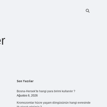
r
Sidebar
Son Yazılar
ilbet giriş
https://betexpergiris.casino/
betexpergir.net
Bosna-Hersek’te hangi para birimi kullanılır ?
Ağustos 6, 2026
Kromozomlar hücre yaşam döngüsünün hangi evresinde