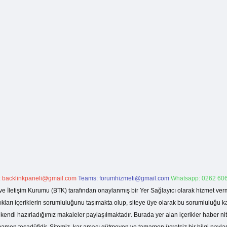
:
backlinkpaneli@gmail.com
Teams:
forumhizmeti@gmail.com
Whatsapp: 0262 606
ve İletişim Kurumu (BTK) tarafından onaylanmış bir Yer Sağlayıcı olarak hizmet verm
rı içeriklerin sorumluluğunu taşımakta olup, siteye üye olarak bu sorumluluğu kabul
a kendi hazırladığımız makaleler paylaşılmaktadır. Burada yer alan içerikler haber 