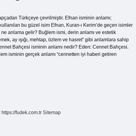
apçadan Türkçeye çevrilmiştir. Efnan isminin anlamı;
n kullanılan bu güzel isim Efnan, Kuran-ı Kerim’de geçen isimler
ne anlama gelir? Buğlem ismi, derin anlamı ve estetik
emek, ay ışığı, mehtap, özlem ve hasret” gibi anlamlara sahip
r. Cennet Bahçesi isminin anlamı nedir? Eden: Cennet Bahçesi.
 isminin gerçek anlamı “cennetten iyi haberi getiren
r
https://fudek.com.tr
Sitemap