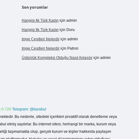
Son yorumlar
Hangisi Ilk Türk Kadın
için
admin
Hangisi Ilk Türk Kadın
için
Doru
Imge Çeşitleri Nelerdir
için
admin
Imge Çeşitleri Nelerdir
için
Patron
Üstünlük Kompleksi Olduğu Nasıl Anlaşılır
için
admin
 0 726
Telegram: @karabul
ektedir. Bu nedenle, sitedeki içerikleri proaktif olarak denetleme veya
 etmiş sayılırlar. Bu internet sitesi, herhangi bir marka, kurum veya
niteliği taşımamakta olup, gerçek kurum ve kişiler hakkında paylaşım