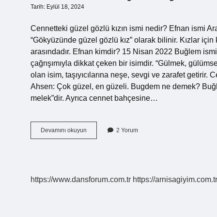
Tarih: Eylül 18, 2024
Cennetteki güzel gözlü kızın ismi nedir? Efnan ismi Ar
“Gökyüzünde güzel gözlü kız” olarak bilinir. Kızlar içi
arasındadır. Efnan kimdir? 15 Nisan 2022 Buğlem ismi 
çağrışımıyla dikkat çeken bir isimdir. “Gülmek, gülüms
olan isim, taşıyıcılarına neşe, sevgi ve zarafet getiri
Ahsen: Çok güzel, en güzeli. Bugdem ne demek? Buğlem
melek”dir. Ayrıca cennet bahçesine…
Cenneti
Devamını okuyun
2 Yorum
Müjdeleyen
Hangi
Ismin
Anlamı
https://www.dansforum.com.tr
https://arnisagiyim.com.t