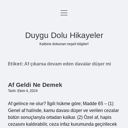
menüyü
Anasayfa
aç
Gizlilik Politikası
Duygu Dolu Hikayeler
Yasal Uyarı
Kalbine dokunan neşeli bilgiler!
Hakkımızda
Etiket:
Af çıkarsa devam eden davalar düşer mi
Af Geldi Ne Demek
Tarih: Ekim 4, 2024
Af gelince ne olur? İlgili hükme göre; Madde 65 – (1)
Genel af halinde, kamu davası düşer ve verilen cezalar
bütün sonuçlarıyla ortadan kalkar. (2) Özel af, hapis
cezasını kaldırabilir, ceza infaz kurumunda geçirilecek