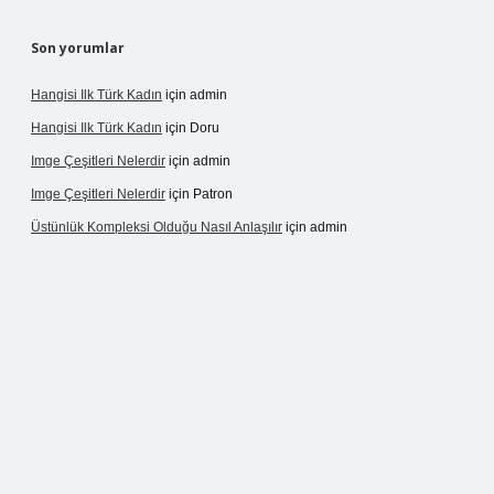
Son yorumlar
Hangisi Ilk Türk Kadın
için
admin
Hangisi Ilk Türk Kadın
için
Doru
Imge Çeşitleri Nelerdir
için
admin
Imge Çeşitleri Nelerdir
için
Patron
Üstünlük Kompleksi Olduğu Nasıl Anlaşılır
için
admin
rgir.net