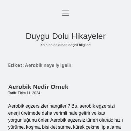
menüyü
Anasayfa
aç
Gizlilik Politikası
Duygu Dolu Hikayeler
Yasal Uyarı
Kalbine dokunan neşeli bilgiler!
Hakkımızda
Etiket:
Aerobik neye iyi gelir
Aerobik Nedir Örnek
Tarih: Ekim 11, 2024
Aerobik egzersizler hangileri? Bu, aerobik egzersizi
enerji üretmede daha verimli hale getirir ve kas
yorgunluğunu önler. Aerobik egzersiz türleri olarak; hızlı
yürüme, koşma, bisiklet sürme, kürek çekme, ip atlama