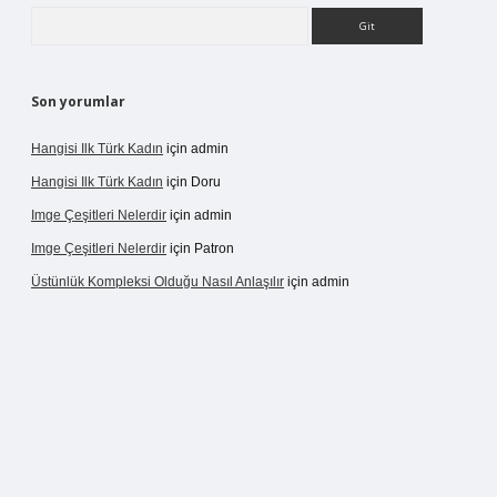
Arama
Son yorumlar
Hangisi Ilk Türk Kadın
için
admin
Hangisi Ilk Türk Kadın
için
Doru
Imge Çeşitleri Nelerdir
için
admin
Imge Çeşitleri Nelerdir
için
Patron
Üstünlük Kompleksi Olduğu Nasıl Anlaşılır
için
admin
rgir.net