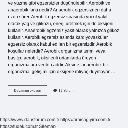
ve yüzme gibi egzersizler düşünülebilir. Aerobik ve
anaerobik farkı nedir? Anaerobik egzersizden daha
uzun sürer. Aerobik egzersiz sırasında vücut yakıt
olarak yağ ve glikozu, enerji üretmek için de oksijeni
kullanır. Anaerobik egzersiz yakıt olarak yalnızca glikoz
kullanır. Aerobik egzersiz aslında kardiyovasküler
egzersiz olarak kabul edilen bir egzersizdir. Aerobik
koşullar nelerdir? Aerobik organizma terimi veya
basitçe aerobik, oksijenli ortamlarda üreyen
organizmalara verilen addır. Aksine, anaerobik bir
organizma, gelişimi için oksijene ihtiyaç duymayan…
Aerobik
Devamını okuyun
12 Yorum
Nedir
Örnek
https://www.dansforum.com.tr
https://arnisagiyim.com.tr
https://fudek.com.tr
Sitemap