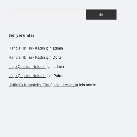
Arama
Son yorumlar
Hangisi Ilk Türk Kadın
için
admin
Hangisi Ilk Türk Kadın
için
Doru
Imge Çeşitleri Nelerdir
için
admin
Imge Çeşitleri Nelerdir
için
Patron
Üstünlük Kompleksi Olduğu Nasıl Anlaşılır
için
admin
rgir.net