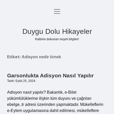
menüyü
Anasayfa
aç
Gizlilik Politikası
Duygu Dolu Hikayeler
Yasal Uyarı
Kalbine dokunan neşeli bilgiler!
Hakkımızda
Etiket:
Adisyon nedir örnek
Garsonlukta Adisyon Nasıl Yapılır
Tarih: Eylül 25, 2024
Adisyon nasıl yapılır? Bakanlık, e-Bilet
yükümlülüklerine ilişkin tüm duyuru ve çağrıları
ebelge..tr adresi üzerinden yapmaktadır. Mükelleflerin
e-Eylem uygulamasına dahil edilmesi, mükelleflere