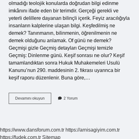
olmadığı teolojik konularda doğrudan bilgi edinme
imkânını ifade eden bir terimdir. Gerçeği gerekli ve
yeterli delillere dayanan bilinçli içerik. Feyiz aracılığıyla
insanların kalplerine ulaşan bilgi. Keşfedilmiş ne
demek? Tanınmanın, bilinmenin, öğrenilmenin ne
demek olduğunu anlamak. Of günü ne demek?
Geçmişi gizle Geçmiş detayları Geçmişi temizle
Geçmiş: Dinlenme günü. Keşif sonrası ne olur? Keşif
tamamlandıktan sonra Hukuk Muhakemeleri Usulü
Kanunu’nun 290. maddesinin 2. fıkrası uyarınca bir
keşif raporu düzenlenir. Buna göre,…
Keşfe
Devamını okuyun
2 Yorum
Çıkmak
Ne
Demek
https://www.dansforum.com.tr
https://arnisagiyim.com.tr
https://fudek.com.tr
Sitemap