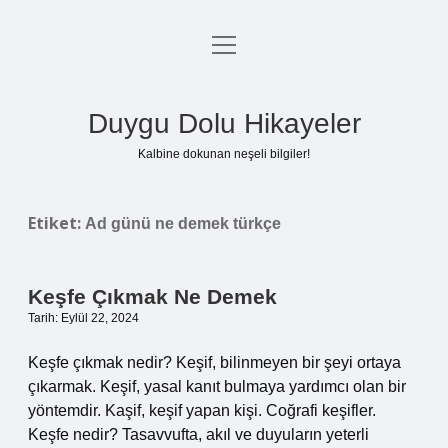
menüyü
Anasayfa
aç
Gizlilik Politikası
Duygu Dolu Hikayeler
Yasal Uyarı
Kalbine dokunan neşeli bilgiler!
Hakkımızda
Etiket:
Ad günü ne demek türkçe
Keşfe Çıkmak Ne Demek
Tarih: Eylül 22, 2024
Keşfe çıkmak nedir? Keşif, bilinmeyen bir şeyi ortaya
çıkarmak. Keşif, yasal kanıt bulmaya yardımcı olan bir
yöntemdir. Kaşif, keşif yapan kişi. Coğrafi keşifler.
Keşfe nedir? Tasavvufta, akıl ve duyuların yeterli