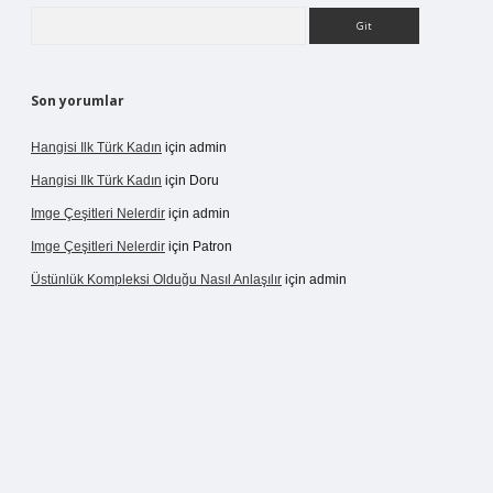
Arama
Son yorumlar
Hangisi Ilk Türk Kadın
için
admin
Hangisi Ilk Türk Kadın
için
Doru
Imge Çeşitleri Nelerdir
için
admin
Imge Çeşitleri Nelerdir
için
Patron
Üstünlük Kompleksi Olduğu Nasıl Anlaşılır
için
admin
ergir.net