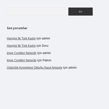
Arama
Son yorumlar
Hangisi Ilk Türk Kadın
için
admin
Hangisi Ilk Türk Kadın
için
Doru
Imge Çeşitleri Nelerdir
için
admin
Imge Çeşitleri Nelerdir
için
Patron
Üstünlük Kompleksi Olduğu Nasıl Anlaşılır
için
admin
ergir.net