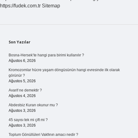
https://fudek.com.tr
Sitemap
Sidebar
Son Yazılar
Bosna-Hersek’te hangi para birimi kullanılır ?
Ağustos 6, 2026
Kromozomlar hücre yaşam döngüsünün hangi evresinde ilk olarak
görünür ?
Ağustos 5, 2026
Avarif ne demektir ?
Ağustos 4, 2026
Abdestsiz Kuran okunur mu ?
Ağustos 3, 2026
45 sayısı tek mi çift mi ?
Ağustos 3, 2026
Toplum Gönüllüleri Vakfının amacı nedir ?