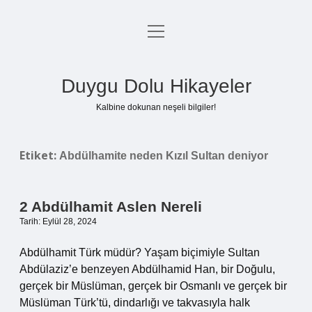
menüyü
Anasayfa
aç
Gizlilik Politikası
Duygu Dolu Hikayeler
Yasal Uyarı
Kalbine dokunan neşeli bilgiler!
Hakkımızda
Etiket:
Abdülhamite neden Kızıl Sultan deniyor
2 Abdülhamit Aslen Nereli
Tarih: Eylül 28, 2024
Abdülhamit Türk müdür? Yaşam biçimiyle Sultan
Abdülaziz’e benzeyen Abdülhamid Han, bir Doğulu,
gerçek bir Müslüman, gerçek bir Osmanlı ve gerçek bir
Müslüman Türk’tü, dindarlığı ve takvasıyla halk