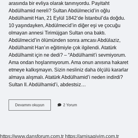
arasında bir evliya olarak tanınıyordu. Payitaht
Abdülhamid nereli? Sultan Abdülmecid’in oğlu
Abdülhamit Han, 21 Eylül 1842’de İstanbul’da doğdu.
10 yaşındayken, Abdülmecid’in diğer eşi ve çocuğu
olmayan annesi Tirimüjgan Sultan ona baktı.
Abdülmecid’in ölümünden sonra amcası Abdülaziz,
Abdülhamit Han’ın eğitimiyle çok ilgilendi. Atatürk
Abdülhamit için ne dedi? – “Abdülhamit’i sevmiyorum.
Ama ondan hoşlanmıyorum. Ama onun anısına hakaret
etmeye kalkışmayın. Sizin nesliniz daha ölçülü kararlar
almaya alışmalı. Atatürk Abdülhamid’i neden indirdi?
Sultan II. Abdülhamid’i, abdestsiz…
2
Devamını okuyun
2 Yorum
Abdülhamit
Aslen
Nereli
https://www.dansforum.com.tr
https://arnisagiyim.com.tr