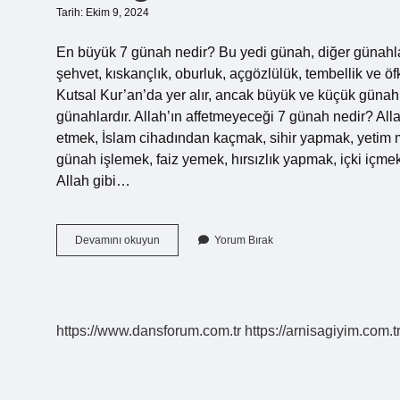
Tarih: Ekim 9, 2024
En büyük 7 günah nedir? Bu yedi günah, diğer günahlara 
şehvet, kıskançlık, oburluk, açgözlülük, tembellik ve 
Kutsal Kur’an’da yer alır, ancak büyük ve küçük günahl
günahlardır. Allah’ın affetmeyeceği 7 günah nedir? All
etmek, İslam cihadından kaçmak, sihir yapmak, yetim
günah işlemek, faiz yemek, hırsızlık yapmak, içki iç
Allah gibi…
En
Devamını okuyun
Yorum Bırak
Ağır
Günah
Nedir
https://www.dansforum.com.tr
https://arnisagiyim.com.t