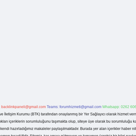
:
backlinkpaneli@gmail.com
Teams:
forumhizmeti@gmail.com
Whatsapp: 0262 606
ve İletişim Kurumu (BTK) tarafından onaylanmış bir Yer Sağlayıcı olarak hizmet verm
rı içeriklerin sorumluluğunu taşımakta olup, siteye üye olarak bu sorumluluğu kabul
a kendi hazırladığımız makaleler paylaşılmaktadır. Burada yer alan içerikler haber 