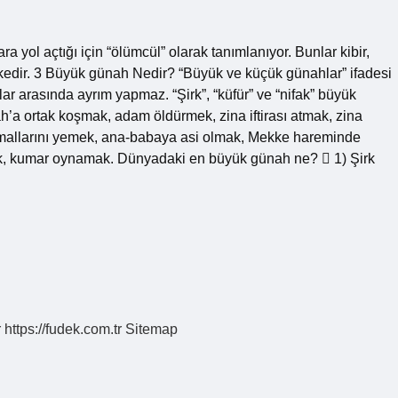
yol açtığı için “ölümcül” olarak tanımlanıyor. Bunlar kibir,
öfkedir. 3 Büyük günah Nedir? “Büyük ve küçük günahlar” ifadesi
ar arasında ayrım yapmaz. “Şirk”, “küfür” ve “nifak” büyük
ah’a ortak koşmak, adam öldürmek, zina iftirası atmak, zina
 mallarını yemek, ana-babaya asi olmak, Mekke hareminde
mek, kumar oynamak. Dünyadaki en büyük günah ne?  1) Şirk
r
https://fudek.com.tr
Sitemap