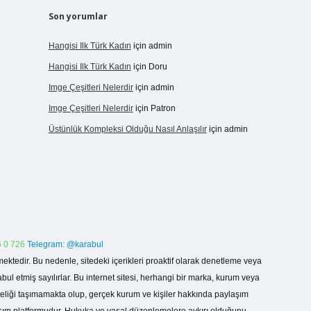
Son yorumlar
Hangisi Ilk Türk Kadın
için
admin
Hangisi Ilk Türk Kadın
için
Doru
Imge Çeşitleri Nelerdir
için
admin
Imge Çeşitleri Nelerdir
için
Patron
Üstünlük Kompleksi Olduğu Nasıl Anlaşılır
için
admin
 0 726
Telegram: @karabul
ektedir. Bu nedenle, sitedeki içerikleri proaktif olarak denetleme veya
 etmiş sayılırlar. Bu internet sitesi, herhangi bir marka, kurum veya
niteliği taşımamakta olup, gerçek kurum ve kişiler hakkında paylaşım