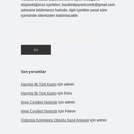
düşündüğünüz içerikleri,
backlinkpanelicomtr@gmail.com
adresine bildirmeniz halinde, ilgili içerikler yasal süre
içerisinde sitemizden kaldırılacaktır.
Arama
Son yorumlar
Hangisi Ilk Türk Kadın
için
admin
Hangisi Ilk Türk Kadın
için
Doru
Imge Çeşitleri Nelerdir
için
admin
Imge Çeşitleri Nelerdir
için
Patron
Üstünlük Kompleksi Olduğu Nasıl Anlaşılır
için
admin