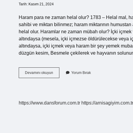
Tarih: Kasım 21, 2024
Haram para ne zaman helal olur? 1783 – Helal mal, ha
sahibi ve miktarı bilinmez; haram miktarının humustan
helal olur. Haramlar ne zaman mübah olur? İçki içmek 
altındaysa (mesela, içki içmezse öldürülecekse veya içk
altındaysa, içki içmek veya haram bir şey yemek mubah 
düzgün kesim, Besmele çekilerek ve hayvanın solunu
Haram
Devamını okuyun
Yorum Bırak
Ne
Zaman
Helal
Olur
https://www.dansforum.com.tr
https://arnisagiyim.com.t