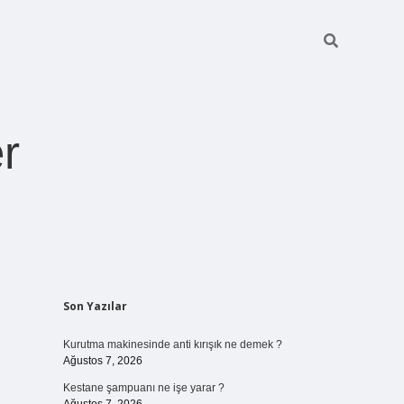
r
Sidebar
Son Yazılar
ilbet giriş
https://betexpergiris.casino/
betexpergir.net
Kurutma makinesinde anti kırışık ne demek ?
Ağustos 7, 2026
Kestane şampuanı ne işe yarar ?