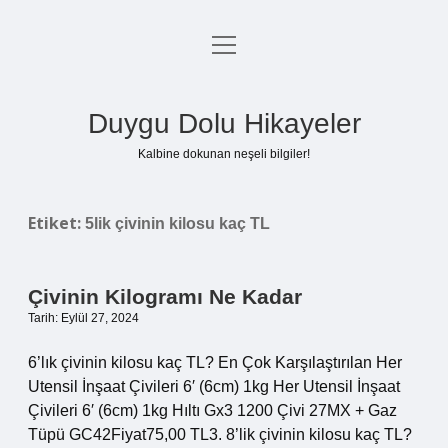
menüyü
Anasayfa
aç
Gizlilik Politikası
Duygu Dolu Hikayeler
Yasal Uyarı
Kalbine dokunan neşeli bilgiler!
Hakkımızda
Etiket:
5lik çivinin kilosu kaç TL
Çivinin Kilogramı Ne Kadar
Tarih: Eylül 27, 2024
6’lık çivinin kilosu kaç TL? En Çok Karşılaştırılan Her
Utensil İnşaat Çivileri 6′ (6cm) 1kg Her Utensil İnşaat
Çivileri 6′ (6cm) 1kg Hıltı Gx3 1200 Çivi 27MX + Gaz
Tüpü GC42Fiyat75,00 TL3. 8’lik çivinin kilosu kaç TL?