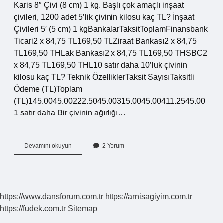
Karis 8″ Çivi (8 cm) 1 kg. Başlı çok amaçlı inşaat
çivileri, 1200 adet 5’lik çivinin kilosu kaç TL? İnşaat
Çivileri 5′ (5 cm) 1 kgBankalarTaksitToplamFinansbank
Ticari2 x 84,75 TL169,50 TLZiraat Bankası2 x 84,75
TL169,50 THLak Bankası2 x 84,75 TL169,50 THSBC2
x 84,75 TL169,50 THL10 satır daha 10’luk çivinin
kilosu kaç TL? Teknik ÖzelliklerTaksit SayısıTaksitli
Ödeme (TL)Toplam
(TL)145.0045.00222.5045.00315.0045.00411.2545.00
1 satır daha Bir çivinin ağırlığı…
Çivinin
Devamını okuyun
2 Yorum
Kilogramı
Ne
Kadar
https://www.dansforum.com.tr
https://arnisagiyim.com.tr
https://fudek.com.tr
Sitemap