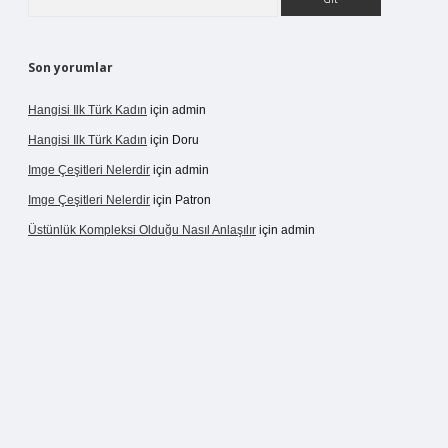
Son yorumlar
Hangisi Ilk Türk Kadın
için
admin
Hangisi Ilk Türk Kadın
için
Doru
Imge Çeşitleri Nelerdir
için
admin
Imge Çeşitleri Nelerdir
için
Patron
Üstünlük Kompleksi Olduğu Nasıl Anlaşılır
için
admin
ergir.net