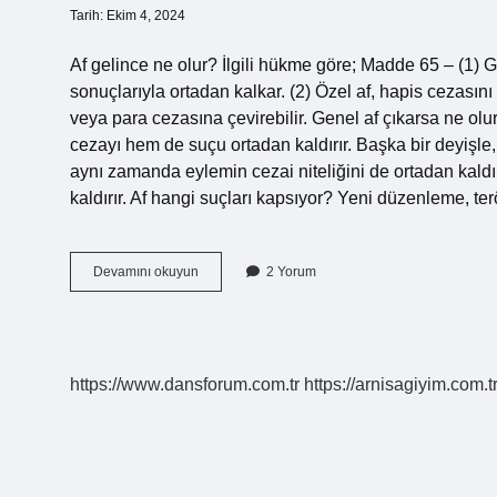
Tarih: Ekim 4, 2024
Af gelince ne olur? İlgili hükme göre; Madde 65 – (1) 
sonuçlarıyla ortadan kalkar. (2) Özel af, hapis cezasını 
veya para cezasına çevirebilir. Genel af çıkarsa ne olur?
cezayı hem de suçu ortadan kaldırır. Başka bir deyişle,
aynı zamanda eylemin cezai niteliğini de ortadan kaldı
kaldırır. Af hangi suçları kapsıyor? Yeni düzenleme, te
Af
Devamını okuyun
2 Yorum
Geldi
Ne
Demek
https://www.dansforum.com.tr
https://arnisagiyim.com.t