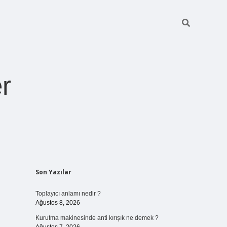
r
Sidebar
Son Yazılar
ilbet giriş
ht
Toplayıcı anlamı nedir ?
Ağustos 8, 2026
Kurutma makinesinde anti kırışık ne demek ?