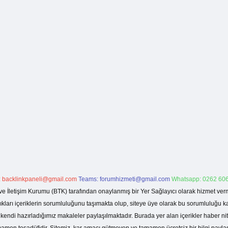
:
backlinkpaneli@gmail.com
Teams:
forumhizmeti@gmail.com
Whatsapp: 0262 606
ve İletişim Kurumu (BTK) tarafından onaylanmış bir Yer Sağlayıcı olarak hizmet verm
rı içeriklerin sorumluluğunu taşımakta olup, siteye üye olarak bu sorumluluğu kabul
a kendi hazırladığımız makaleler paylaşılmaktadır. Burada yer alan içerikler haber 