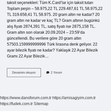
taksit seçenekleri: Tüm K.Card’lar için taksit tutarı
Toplam peşin – 58.975,22 TL 229.487,61 TL 58.975,22
TL 319.658,41 TL 58.975. 20 gram altın ne kadar? 20
gram altın ne kadar ve kaç TL? Gram altının bugünkü
alış fiyatı 2874,391 TL, satış fiyatı ise 2875,158 TL.
Gram altın son olarak 20.09.2024 – 23:59’da
güncellendi. Bu verilere göre 20 gram altın
57503.159999999996 Türk lirasına denk geliyor. 22
ayar bilezik fiyatı ne kadar? Yaklaşık 22 Ayar Bilezik
Gramı 22 Ayar Bilezik…
20
Devamını okuyun
2 Yorum
Gr
22
Ayar
Bilezik
Fiyatı
https://www.dansforum.com.tr
https://arnisagiyim.com.tr
Ne
https://fudek.com.tr
Sitemap
Kadar