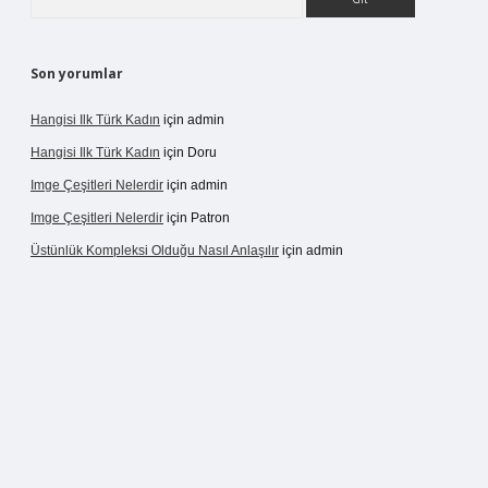
Son yorumlar
Hangisi Ilk Türk Kadın
için
admin
Hangisi Ilk Türk Kadın
için
Doru
Imge Çeşitleri Nelerdir
için
admin
Imge Çeşitleri Nelerdir
için
Patron
Üstünlük Kompleksi Olduğu Nasıl Anlaşılır
için
admin
rgir.net