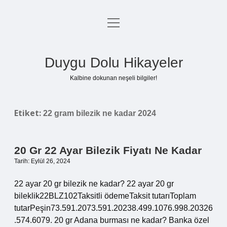
menüyü
Anasayfa
aç
Gizlilik Politikası
Duygu Dolu Hikayeler
Yasal Uyarı
Kalbine dokunan neşeli bilgiler!
Hakkımızda
Etiket:
22 gram bilezik ne kadar 2024
20 Gr 22 Ayar Bilezik Fiyatı Ne Kadar
Tarih: Eylül 26, 2024
22 ayar 20 gr bilezik ne kadar? 22 ayar 20 gr
bileklik22BLZ102Taksitli ödemeTaksit tutarıToplam
tutarPeşin73.591.2073.591.20238.499.1076.998.20326
.574.6079. 20 gr Adana burması ne kadar? Banka özel