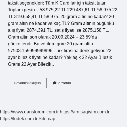
taksit seçenekleri: Tüm K.Card’lar için taksit tutarı
Toplam peşin – 58.975,22 TL 229.487,61 TL 58.975,22
TL 319.658,41 TL 58.975. 20 gram altın ne kadar? 20
gram altın ne kadar ve kaç TL? Gram altının bugünkü
alış fiyatı 2874,391 TL, satış fiyatı ise 2875,158 TL.
Gram altın son olarak 20.09.2024 – 23:59’da
güncellendi. Bu verilere göre 20 gram altın
57503.159999999996 Türk lirasına denk geliyor. 22
ayar bilezik fiyatı ne kadar? Yaklaşık 22 Ayar Bilezik
Gramı 22 Ayar Bilezik…
20
Devamını okuyun
2 Yorum
Gr
22
Ayar
Bilezik
Fiyatı
https://www.dansforum.com.tr
https://arnisagiyim.com.tr
Ne
https://fudek.com.tr
Sitemap
Kadar