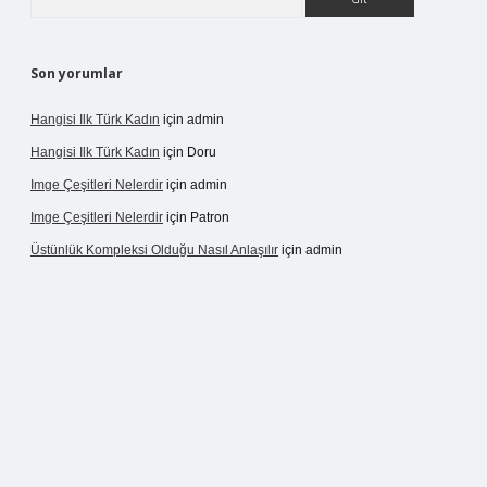
Son yorumlar
Hangisi Ilk Türk Kadın
için
admin
Hangisi Ilk Türk Kadın
için
Doru
Imge Çeşitleri Nelerdir
için
admin
Imge Çeşitleri Nelerdir
için
Patron
Üstünlük Kompleksi Olduğu Nasıl Anlaşılır
için
admin
rgir.net