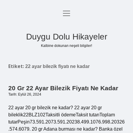
menüyü
Anasayfa
aç
Gizlilik Politikası
Duygu Dolu Hikayeler
Yasal Uyarı
Kalbine dokunan neşeli bilgiler!
Hakkımızda
Etiket:
22 ayar bilezik fiyatı ne kadar
20 Gr 22 Ayar Bilezik Fiyatı Ne Kadar
Tarih: Eylül 26, 2024
22 ayar 20 gr bilezik ne kadar? 22 ayar 20 gr
bileklik22BLZ102Taksitli ödemeTaksit tutarıToplam
tutarPeşin73.591.2073.591.20238.499.1076.998.20326
.574.6079. 20 gr Adana burması ne kadar? Banka özel