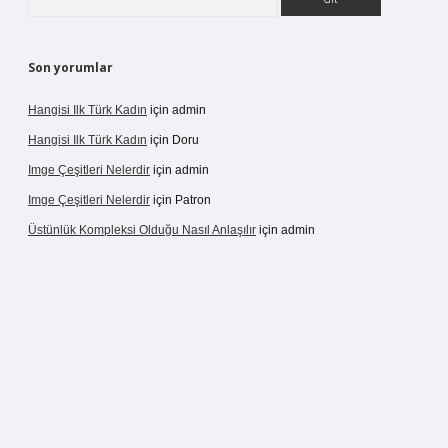
Son yorumlar
Hangisi Ilk Türk Kadın
için
admin
Hangisi Ilk Türk Kadın
için
Doru
Imge Çeşitleri Nelerdir
için
admin
Imge Çeşitleri Nelerdir
için
Patron
Üstünlük Kompleksi Olduğu Nasıl Anlaşılır
için
admin
rgir.net