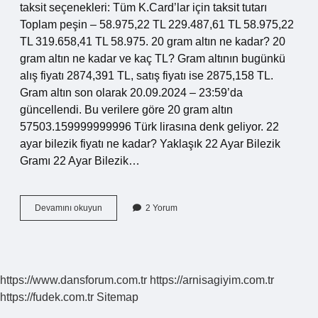
taksit seçenekleri: Tüm K.Card’lar için taksit tutarı
Toplam peşin – 58.975,22 TL 229.487,61 TL 58.975,22
TL 319.658,41 TL 58.975. 20 gram altın ne kadar? 20
gram altın ne kadar ve kaç TL? Gram altının bugünkü
alış fiyatı 2874,391 TL, satış fiyatı ise 2875,158 TL.
Gram altın son olarak 20.09.2024 – 23:59’da
güncellendi. Bu verilere göre 20 gram altın
57503.159999999996 Türk lirasına denk geliyor. 22
ayar bilezik fiyatı ne kadar? Yaklaşık 22 Ayar Bilezik
Gramı 22 Ayar Bilezik…
20
Devamını okuyun
2 Yorum
Gr
22
Ayar
Bilezik
Fiyatı
https://www.dansforum.com.tr
https://arnisagiyim.com.tr
Ne
https://fudek.com.tr
Sitemap
Kadar