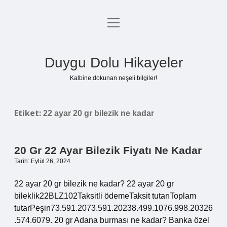
menüyü
Anasayfa
aç
Gizlilik Politikası
Duygu Dolu Hikayeler
Yasal Uyarı
Kalbine dokunan neşeli bilgiler!
Hakkımızda
Etiket:
22 ayar 20 gr bilezik ne kadar
20 Gr 22 Ayar Bilezik Fiyatı Ne Kadar
Tarih: Eylül 26, 2024
22 ayar 20 gr bilezik ne kadar? 22 ayar 20 gr
bileklik22BLZ102Taksitli ödemeTaksit tutarıToplam
tutarPeşin73.591.2073.591.20238.499.1076.998.20326
.574.6079. 20 gr Adana burması ne kadar? Banka özel