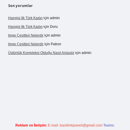
Son yorumlar
Hangisi Ilk Türk Kadın
için
admin
Hangisi Ilk Türk Kadın
için
Doru
Imge Çeşitleri Nelerdir
için
admin
Imge Çeşitleri Nelerdir
için
Patron
Üstünlük Kompleksi Olduğu Nasıl Anlaşılır
için
admin
ergir.net
Reklam ve İletişim:
E-mail:
backlinkpaneli@gmail.com
Teams: