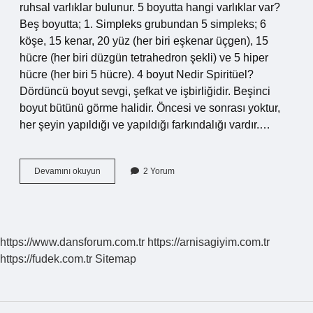
ruhsal varlıklar bulunur. 5 boyutta hangi varlıklar var?
Beş boyutta; 1. Simpleks grubundan 5 simpleks; 6
köşe, 15 kenar, 20 yüz (her biri eşkenar üçgen), 15
hücre (her biri düzgün tetrahedron şekli) ve 5 hiper
hücre (her biri 5 hücre). 4 boyut Nedir Spiritüel?
Dördüncü boyut sevgi, şefkat ve işbirliğidir. Beşinci
boyut bütünü görme halidir. Öncesi ve sonrası yoktur,
her şeyin yapıldığı ve yapıldığı farkındalığı vardır.…
Ruhsal
Devamını okuyun
2 Yorum
Boyut
Ne
Demek
https://www.dansforum.com.tr
https://arnisagiyim.com.tr
https://fudek.com.tr
Sitemap