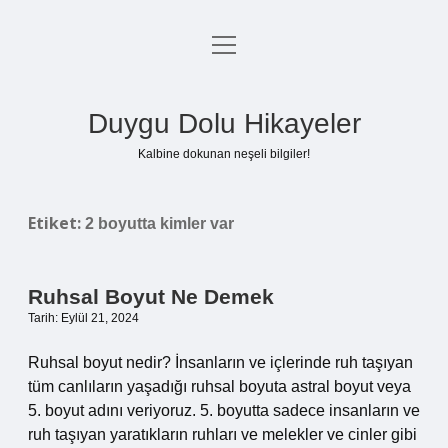
menüyü
Anasayfa
aç
Gizlilik Politikası
Duygu Dolu Hikayeler
Yasal Uyarı
Kalbine dokunan neşeli bilgiler!
Hakkımızda
Etiket:
2 boyutta kimler var
Ruhsal Boyut Ne Demek
Tarih: Eylül 21, 2024
Ruhsal boyut nedir? İnsanların ve içlerinde ruh taşıyan
tüm canlıların yaşadığı ruhsal boyuta astral boyut veya
5. boyut adını veriyoruz. 5. boyutta sadece insanların ve
ruh taşıyan yaratıkların ruhları ve melekler ve cinler gibi