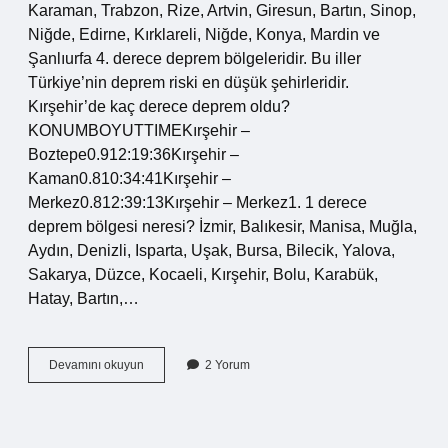
Karaman, Trabzon, Rize, Artvin, Giresun, Bartın, Sinop,
Niğde, Edirne, Kırklareli, Niğde, Konya, Mardin ve
Şanlıurfa 4. derece deprem bölgeleridir. Bu iller
Türkiye’nin deprem riski en düşük şehirleridir.
Kırşehir’de kaç derece deprem oldu?
KONUMBOYUTTIMEKırşehir –
Boztepe0.912:19:36Kırşehir –
Kaman0.810:34:41Kırşehir –
Merkez0.812:39:13Kırşehir – Merkez1. 1 derece
deprem bölgesi neresi? İzmir, Balıkesir, Manisa, Muğla,
Aydın, Denizli, Isparta, Uşak, Bursa, Bilecik, Yalova,
Sakarya, Düzce, Kocaeli, Kırşehir, Bolu, Karabük,
Hatay, Bartın,…
Kırşehir
Devamını okuyun
2 Yorum
Neden
Deprem
Bölgesi