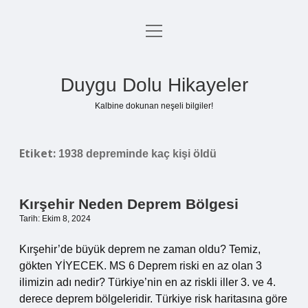
menüyü
Anasayfa
aç
Gizlilik Politikası
Duygu Dolu Hikayeler
Yasal Uyarı
Kalbine dokunan neşeli bilgiler!
Hakkımızda
Etiket:
1938 depreminde kaç kişi öldü
Kırşehir Neden Deprem Bölgesi
Tarih: Ekim 8, 2024
Kırşehir’de büyük deprem ne zaman oldu? Temiz,
gökten YİYECEK. MS 6 Deprem riski en az olan 3
ilimizin adı nedir? Türkiye’nin en az riskli iller 3. ve 4.
derece deprem bölgeleridir. Türkiye risk haritasına göre