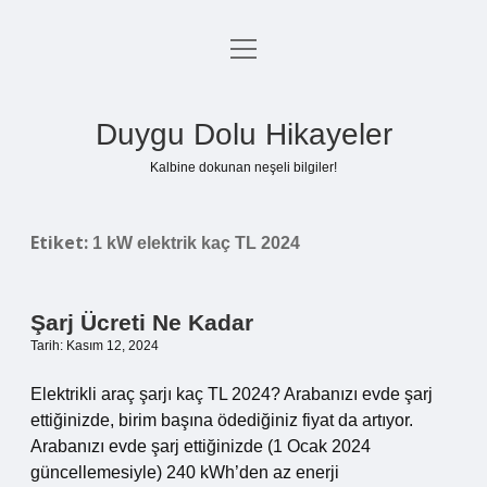
menüyü
Anasayfa
aç
Gizlilik Politikası
Duygu Dolu Hikayeler
Yasal Uyarı
Kalbine dokunan neşeli bilgiler!
Hakkımızda
Etiket:
1 kW elektrik kaç TL 2024
Şarj Ücreti Ne Kadar
Tarih: Kasım 12, 2024
Elektrikli araç şarjı kaç TL 2024? Arabanızı evde şarj
ettiğinizde, birim başına ödediğiniz fiyat da artıyor.
Arabanızı evde şarj ettiğinizde (1 Ocak 2024
güncellemesiyle) 240 kWh’den az enerji