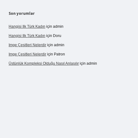
Son yorumlar
Hangisi Ilk Türk Kadın
için
admin
Hangisi Ilk Türk Kadın
için
Doru
Imge Çeşitleri Nelerdir
için
admin
Imge Çeşitleri Nelerdir
için
Patron
Üstünlük Kompleksi Olduğu Nasıl Anlaşılır
için
admin
rgir.net