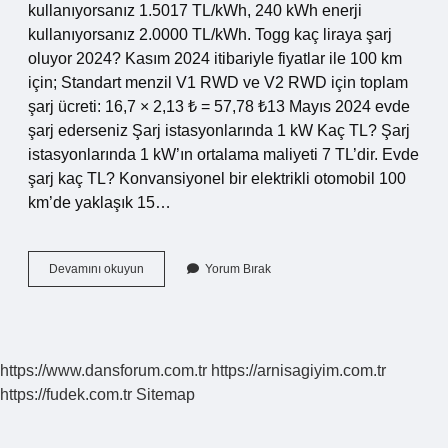
kullanıyorsanız 1.5017 TL/kWh, 240 kWh enerji
kullanıyorsanız 2.0000 TL/kWh. Togg kaç liraya şarj
oluyor 2024? Kasım 2024 itibariyle fiyatlar ile 100 km
için; Standart menzil V1 RWD ve V2 RWD için toplam
şarj ücreti: 16,7 × 2,13 ₺ = 57,78 ₺13 Mayıs 2024 evde
şarj ederseniz Şarj istasyonlarında 1 kW Kaç TL? Şarj
istasyonlarında 1 kW’ın ortalama maliyeti 7 TL’dir. Evde
şarj kaç TL? Konvansiyonel bir elektrikli otomobil 100
km’de yaklaşık 15…
Şarj
Devamını okuyun
Yorum Bırak
Ücreti
Ne
Kadar
https://www.dansforum.com.tr
https://arnisagiyim.com.tr
https://fudek.com.tr
Sitemap