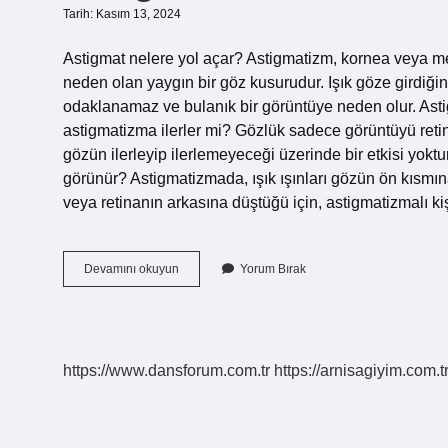
Tarih: Kasım 13, 2024
Astigmat nelere yol açar? Astigmatizm, kornea veya m
neden olan yaygın bir göz kusurudur. Işık göze girdiği
odaklanamaz ve bulanık bir görüntüye neden olur. Asti
astigmatizma ilerler mi? Gözlük sadece görüntüyü retina
gözün ilerleyip ilerlemeyeceği üzerinde bir etkisi yok
görünür? Astigmatizmada, ışık ışınları gözün ön kısmına 
veya retinanın arkasına düştüğü için, astigmatizmalı k
Astigmat
Devamını okuyun
Yorum Bırak
Yan
Etkileri
Nelerdir
https://www.dansforum.com.tr
https://arnisagiyim.com.t