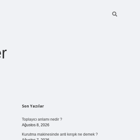
r
Sidebar
Son Yazılar
ilbet giriş
https://betexpergiris.casino/
betexpergir.net
Toplayıcı anlamı nedir ?
Ağustos 8, 2026
Kurutma makinesinde anti kırışık ne demek ?