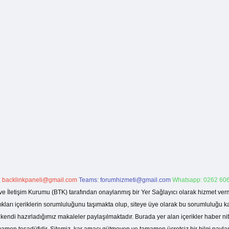
:
backlinkpaneli@gmail.com
Teams:
forumhizmeti@gmail.com
Whatsapp: 0262 606
ve İletişim Kurumu (BTK) tarafından onaylanmış bir Yer Sağlayıcı olarak hizmet verm
rı içeriklerin sorumluluğunu taşımakta olup, siteye üye olarak bu sorumluluğu kabul
a kendi hazırladığımız makaleler paylaşılmaktadır. Burada yer alan içerikler haber 