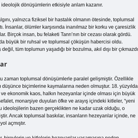
 ideolojik dönüşümlerin etkisiyle anlam kazanır.
nı, yalnızca fiziksel bir hastalık olmanın ötesinde, toplumsal
. İnsanlar, ölümler karşısında inanılmaz bir korku ve çaresizlik
lar. Birçok insan, bu felaketi Tanrı’nın bir cezası olarak gördü.
mda büyük bir ruhsal ve toplumsal çöküşün habercisi oldu.
değil, tüm toplumun yaşadığı bir bozulma, akıl dışı bir çıkmazdı
ar
u zaman toplumsal dönüşümlerle paralel gelişmiştir. Özellikle
ışı düşünce biçimlerine kaymalarına neden olmuştur. 18. yüzyılda
ve ekonomik kaos, halkın hezeyanlar içinde olması için büyük
efalet, monarşiye duyulan öfke ve arayış içindeki kitleler, “yeni
 Bu ideolojilerin bazen gerçeklikten ne kadar uzak olduğu, o
tir. Ancak toplumsal baskılar, insanların hezeyanlar içinde, ne
yol açmıştır.
, bireylerin ve kitlelerin hezeyanlar yaşamasına neden