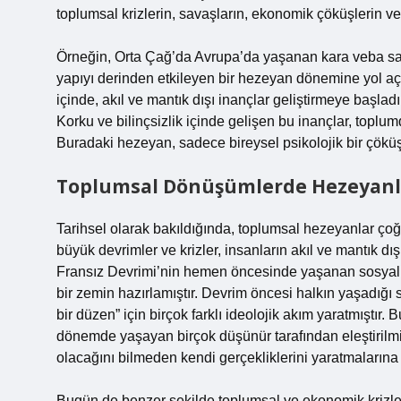
toplumsal krizlerin, savaşların, ekonomik çöküşlerin ve
Örneğin, Orta Çağ’da Avrupa’da yaşanan kara veba salgı
yapıyı derinden etkileyen bir hezeyan dönemine yol açtı
içinde, akıl ve mantık dışı inançlar geliştirmeye başladı
Korku ve bilinçsizlik içinde gelişen bu inançlar, toplu
Buradaki hezeyan, sadece bireysel psikolojik bir çöküş 
Toplumsal Dönüşümlerde Hezeyanl
Tarihsel olarak bakıldığında, toplumsal hezeyanlar çoğ
büyük devrimler ve krizler, insanların akıl ve mantık d
Fransız Devrimi’nin hemen öncesinde yaşanan sosyal 
bir zemin hazırlamıştır. Devrim öncesi halkın yaşadığı s
bir düzen” için birçok farklı ideolojik akım yaratmıştır.
dönemde yaşayan birçok düşünür tarafından eleştirilmiş
olacağını bilmeden kendi gerçekliklerini yaratmalarına 
Bugün de benzer şekilde toplumsal ve ekonomik krizler