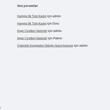
Son yorumlar
Hangisi Ilk Türk Kadın
için
admin
Hangisi Ilk Türk Kadın
için
Doru
Imge Çeşitleri Nelerdir
için
admin
Imge Çeşitleri Nelerdir
için
Patron
Üstünlük Kompleksi Olduğu Nasıl Anlaşılır
için
admin
ı