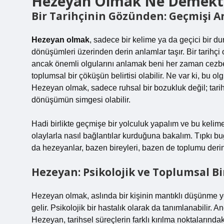
Hezeyan Olmak Ne Demektir?
Bir Tarihçinin Gözünden: Geçmişi A
Hezeyan olmak
, sadece bir kelime ya da geçici bir d
dönüşümleri üzerinden derin anlamlar taşır. Bir tarihçi o
ancak önemli olgularını anlamak beni her zaman cezb
toplumsal bir çöküşün belirtisi olabilir. Ne var ki, bu 
Hezeyan olmak, sadece ruhsal bir bozukluk değil; tarihs
dönüşümün simgesi olabilir.
Hadi birlikte geçmişe bir yolculuk yapalım ve bu kelim
olaylarla nasıl bağlantılar kurduğuna bakalım. Tıpkı 
da hezeyanlar, bazen bireyleri, bazen de toplumu derin
Hezeyan: Psikolojik ve Toplumsal B
Hezeyan olmak, aslında bir kişinin mantıklı düşünme y
gelir. Psikolojik bir hastalık olarak da tanımlanabilir
Hezeyan, tarihsel süreçlerin farklı kırılma noktalarındak