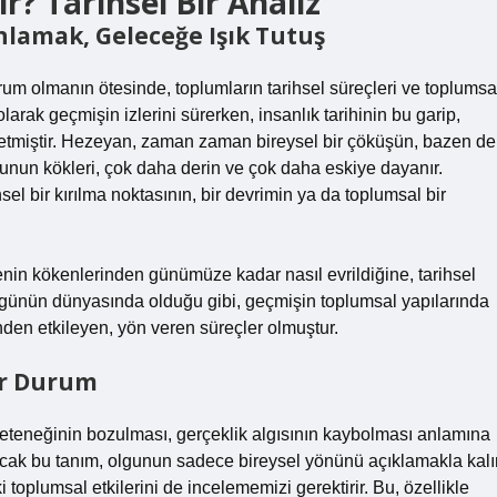
 Tarihsel Bir Analiz
nlamak, Geleceğe Işık Tutuş
urum olmanın ötesinde, toplumların tarihsel süreçleri ve toplumsa
larak geçmişin izlerini sürerken, insanlık tarihinin bu garip,
etmiştir. Hezeyan, zaman zaman bireysel bir çöküşün, bazen de
olgunun kökleri, çok daha derin ve çok daha eskiye dayanır.
el bir kırılma noktasının, bir devrimin ya da toplumsal bir
enin kökenlerinden günümüze kadar nasıl evrildiğine, tarihsel
bugünün dünyasında olduğu gibi, geçmişin toplumsal yapılarında
den etkileyen, yön veren süreçler olmuştur.
ir Durum
eteneğinin bozulması, gerçeklik algısının kaybolması anlamına
. Ancak bu tanım, olgunun sadece bireysel yönünü açıklamakla kalır
i toplumsal etkilerini de incelememizi gerektirir. Bu, özellikle