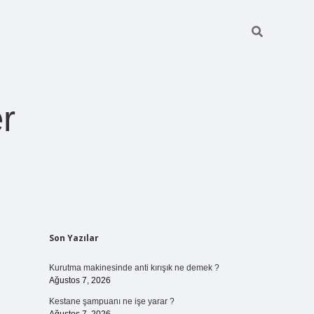
r
Sidebar
Son Yazılar
ilbet giriş
https://betexpergiris.casino/
betexpergir
Kurutma makinesinde anti kırışık ne demek ?
Ağustos 7, 2026
Kestane şampuanı ne işe yarar ?