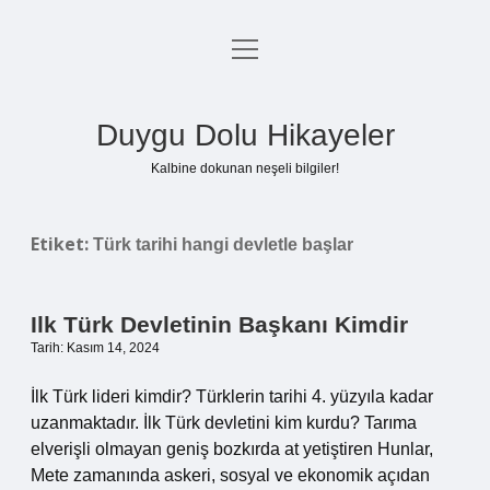
menüyü
Anasayfa
aç
Gizlilik Politikası
Duygu Dolu Hikayeler
Yasal Uyarı
Kalbine dokunan neşeli bilgiler!
Hakkımızda
Etiket:
Türk tarihi hangi devletle başlar
Ilk Türk Devletinin Başkanı Kimdir
Tarih: Kasım 14, 2024
İlk Türk lideri kimdir? Türklerin tarihi 4. yüzyıla kadar
uzanmaktadır. İlk Türk devletini kim kurdu? Tarıma
elverişli olmayan geniş bozkırda at yetiştiren Hunlar,
Mete zamanında askeri, sosyal ve ekonomik açıdan