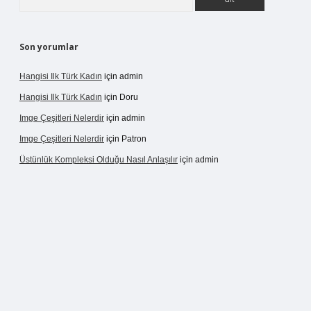
Son yorumlar
Hangisi Ilk Türk Kadın
için
admin
Hangisi Ilk Türk Kadın
için
Doru
Imge Çeşitleri Nelerdir
için
admin
Imge Çeşitleri Nelerdir
için
Patron
Üstünlük Kompleksi Olduğu Nasıl Anlaşılır
için
admin
rgir.net