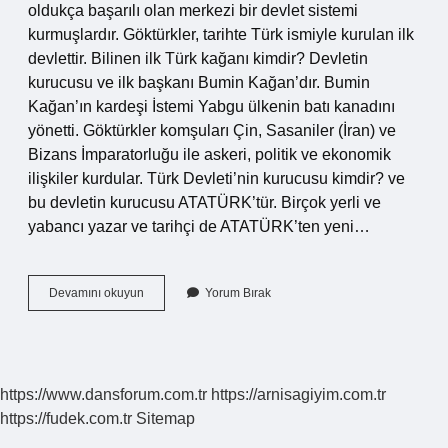
oldukça başarılı olan merkezi bir devlet sistemi
kurmuşlardır. Göktürkler, tarihte Türk ismiyle kurulan ilk
devlettir. Bilinen ilk Türk kağanı kimdir? Devletin
kurucusu ve ilk başkanı Bumin Kağan’dır. Bumin
Kağan’ın kardeşi İstemi Yabgu ülkenin batı kanadını
yönetti. Göktürkler komşuları Çin, Sasaniler (İran) ve
Bizans İmparatorluğu ile askeri, politik ve ekonomik
ilişkiler kurdular. Türk Devleti’nin kurucusu kimdir? ve
bu devletin kurucusu ATATÜRK’tür. Birçok yerli ve
yabancı yazar ve tarihçi de ATATÜRK’ten yeni…
Ilk
Devamını okuyun
Yorum Bırak
Türk
Devletinin
Başkanı
Kimdir
https://www.dansforum.com.tr
https://arnisagiyim.com.tr
https://fudek.com.tr
Sitemap