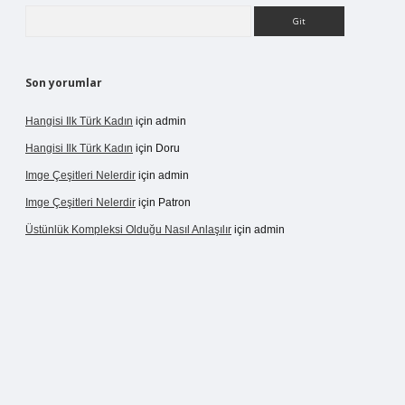
Arama
Son yorumlar
Hangisi Ilk Türk Kadın
için
admin
Hangisi Ilk Türk Kadın
için
Doru
Imge Çeşitleri Nelerdir
için
admin
Imge Çeşitleri Nelerdir
için
Patron
Üstünlük Kompleksi Olduğu Nasıl Anlaşılır
için
admin
rgir.net