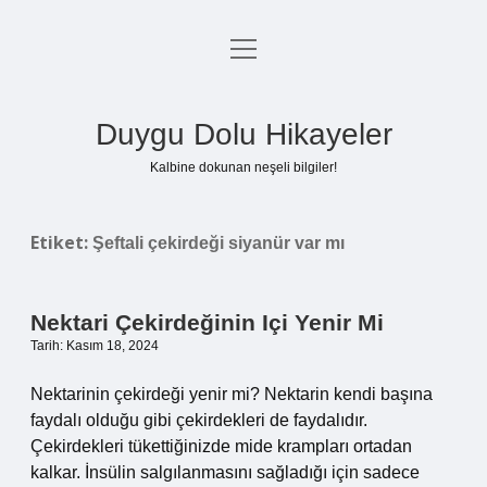
menüyü
Anasayfa
aç
Gizlilik Politikası
Duygu Dolu Hikayeler
Yasal Uyarı
Kalbine dokunan neşeli bilgiler!
Hakkımızda
Etiket:
Şeftali çekirdeği siyanür var mı
Nektari Çekirdeğinin Içi Yenir Mi
Tarih: Kasım 18, 2024
Nektarinin çekirdeği yenir mi? Nektarin kendi başına
faydalı olduğu gibi çekirdekleri de faydalıdır.
Çekirdekleri tükettiğinizde mide krampları ortadan
kalkar. İnsülin salgılanmasını sağladığı için sadece