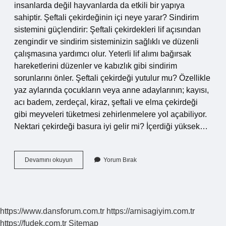
insanlarda değil hayvanlarda da etkili bir yapıya
sahiptir. Şeftali çekirdeğinin içi neye yarar? Sindirim
sistemini güçlendirir: Şeftali çekirdekleri lif açısından
zengindir ve sindirim sisteminizin sağlıklı ve düzenli
çalışmasına yardımcı olur. Yeterli lif alımı bağırsak
hareketlerini düzenler ve kabızlık gibi sindirim
sorunlarını önler. Şeftali çekirdeği yutulur mu? Özellikle
yaz aylarında çocukların veya anne adaylarının; kayısı,
acı badem, zerdeçal, kiraz, şeftali ve elma çekirdeği
gibi meyveleri tüketmesi zehirlenmelere yol açabiliyor.
Nektari çekirdeği basura iyi gelir mi? İçerdiği yüksek…
Nektari
Devamını okuyun
Yorum Bırak
Çekirdeğinin
Içi
Yenir
Mi
https://www.dansforum.com.tr
https://arnisagiyim.com.tr
https://fudek.com.tr
Sitemap