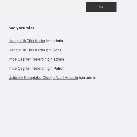
Arama
Son yorumlar
Hangisi Ilk Türk Kadın
için
admin
Hangisi Ilk Türk Kadın
için
Doru
Imge Çeşitleri Nelerdir
için
admin
Imge Çeşitleri Nelerdir
için
Patron
Üstünlük Kompleksi Olduğu Nasıl Anlaşılır
için
admin
rgir.net