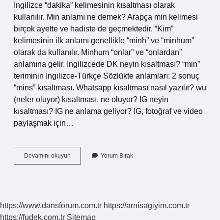
İngilizce “dakika” kelimesinin kısaltması olarak
kullanılır. Min anlamı ne demek? Arapça min kelimesi
birçok ayette ve hadiste de geçmektedir. “Kim”
kelimesinin ilk anlamı genellikle “minh” ve “minhum”
olarak da kullanılır. Minhum “onlar” ve “onlardan”
anlamına gelir. İngilizcede DK neyin kısaltması? “min”
teriminin İngilizce-Türkçe Sözlükte anlamları: 2 sonuç
“mins” kısaltması. Whatsapp kısaltması nasıl yazılır? wu
(neler oluyor) kısaltması. ne oluyor? IG neyin
kısaltması? IG ne anlama geliyor? IG, fotoğraf ve video
paylaşmak için…
Minute
Devamını okuyun
Yorum Bırak
Nasıl
Kısaltılır
https://www.dansforum.com.tr
https://arnisagiyim.com.tr
https://fudek.com.tr
Sitemap