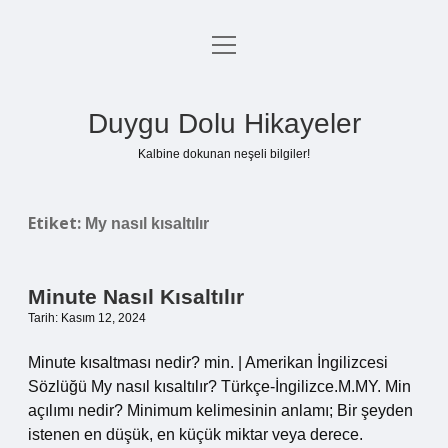
menüyü
Anasayfa
aç
Gizlilik Politikası
Duygu Dolu Hikayeler
Yasal Uyarı
Kalbine dokunan neşeli bilgiler!
Hakkımızda
Etiket:
My nasıl kısaltılır
Minute Nasıl Kısaltılır
Tarih: Kasım 12, 2024
Minute kısaltması nedir? min. | Amerikan İngilizcesi
Sözlüğü My nasıl kısaltılır? Türkçe-İngilizce.M.MY. Min
açılımı nedir? Minimum kelimesinin anlamı; Bir şeyden
istenen en düşük, en küçük miktar veya derece.