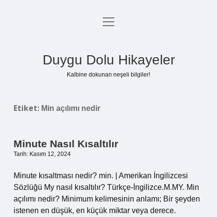
menüyü
Anasayfa
aç
Gizlilik Politikası
Duygu Dolu Hikayeler
Yasal Uyarı
Kalbine dokunan neşeli bilgiler!
Hakkımızda
Etiket:
Min açılımı nedir
Minute Nasıl Kısaltılır
Tarih: Kasım 12, 2024
Minute kısaltması nedir? min. | Amerikan İngilizcesi
Sözlüğü My nasıl kısaltılır? Türkçe-İngilizce.M.MY. Min
açılımı nedir? Minimum kelimesinin anlamı; Bir şeyden
istenen en düşük, en küçük miktar veya derece.