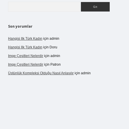
Arama
Son yorumlar
Hangisi Ilk Türk Kadın
için
admin
Hangisi Ilk Türk Kadın
için
Doru
Imge Çeşitleri Nelerdir
için
admin
Imge Çeşitleri Nelerdir
için
Patron
Üstünlük Kompleksi Olduğu Nasıl Anlaşılır
için
admin
rgir.net