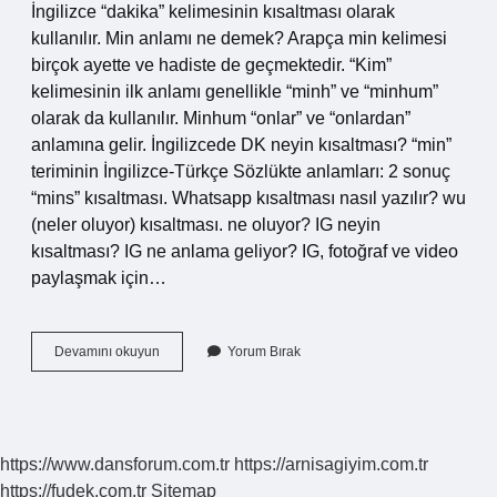
İngilizce “dakika” kelimesinin kısaltması olarak
kullanılır. Min anlamı ne demek? Arapça min kelimesi
birçok ayette ve hadiste de geçmektedir. “Kim”
kelimesinin ilk anlamı genellikle “minh” ve “minhum”
olarak da kullanılır. Minhum “onlar” ve “onlardan”
anlamına gelir. İngilizcede DK neyin kısaltması? “min”
teriminin İngilizce-Türkçe Sözlükte anlamları: 2 sonuç
“mins” kısaltması. Whatsapp kısaltması nasıl yazılır? wu
(neler oluyor) kısaltması. ne oluyor? IG neyin
kısaltması? IG ne anlama geliyor? IG, fotoğraf ve video
paylaşmak için…
Minute
Devamını okuyun
Yorum Bırak
Nasıl
Kısaltılır
https://www.dansforum.com.tr
https://arnisagiyim.com.tr
https://fudek.com.tr
Sitemap