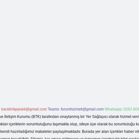
:
backlinkpaneli@gmail.com
Teams:
forumhizmeti@gmail.com
Whatsapp: 0262 606
ve İletişim Kurumu (BTK) tarafından onaylanmış bir Yer Sağlayıcı olarak hizmet verm
rı içeriklerin sorumluluğunu taşımakta olup, siteye üye olarak bu sorumluluğu kabul
a kendi hazırladığımız makaleler paylaşılmaktadır. Burada yer alan içerikler haber 