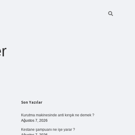
r
Sidebar
Son Yazılar
ilbet giriş
https://betexpergiris.casino/
betexpergir.net
Kurutma makinesinde anti kırışık ne demek ?
Ağustos 7, 2026
Kestane şampuanı ne işe yarar ?