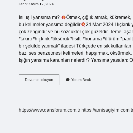
Tarih: Kasım 12, 2024
Isıl ışıl yansıma mı?
Ötmek, çığlık atmak, kükremek, 
bu kelimeler yansıma değildir
24 Mart 2024 Hıçkırık
çok zengindir ve bu sözcükler çok güzeldir. Temel aşam
*takırtı *hıçkırık *öksürük *fısıltı *horlama *üfürüm *parıltı 
bir şekilde yanmak” ifadesi Türkçede en sık kullanılan
bazı ses benzetmesi kelimeleri: hapşırmak, öksürmek
Işığın yansıma kanunları nelerdir? Yansıma yasaları: O
Işıl
Devamını okuyun
Yorum Bırak
Işıl
Yansıma
Mı
https://www.dansforum.com.tr
https://arnisagiyim.com.t