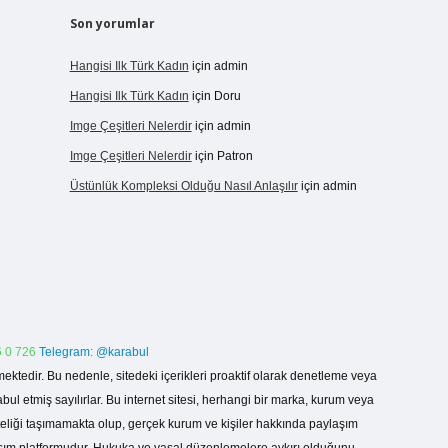
Son yorumlar
Hangisi Ilk Türk Kadın
için
admin
Hangisi Ilk Türk Kadın
için
Doru
Imge Çeşitleri Nelerdir
için
admin
Imge Çeşitleri Nelerdir
için
Patron
Üstünlük Kompleksi Olduğu Nasıl Anlaşılır
için
admin
 0 726
Telegram: @karabul
ektedir. Bu nedenle, sitedeki içerikleri proaktif olarak denetleme veya
 etmiş sayılırlar. Bu internet sitesi, herhangi bir marka, kurum veya
niteliği taşımamakta olup, gerçek kurum ve kişiler hakkında paylaşım