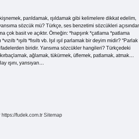
kişnemek, parıldamak, ışıldamak gibi kelimelere dikkat edelim,
 yansıma sözcük mü? Türkçe, ses benzetimi sözcükleri açısında
a çok basit ve açıktır. Örneğin: *hapşırık *çatlama *patlama
*vızıltı *ışıltı *fısıltı vb. Işıl ışıl parlamak bir deyim midir? “Parlak
 ifadelerden biridir. Yansıma sözcükler hangileri? Türkçedeki
, kırbaçlamak, ağlamak, tükürmek, üflemek, patlamak, atmak…
lay ışını, yansıyan…
r
https://fudek.com.tr
Sitemap