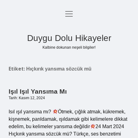
menüyü
Anasayfa
aç
Gizlilik Politikası
Duygu Dolu Hikayeler
Yasal Uyarı
Kalbine dokunan neşeli bilgiler!
Hakkımızda
Etiket:
Hıçkırık yansıma sözcük mü
Işıl Işıl Yansıma Mı
Tarih: Kasım 12, 2024
Isıl ışıl yansıma mı?
Ötmek, çığlık atmak, kükremek,
kişnemek, parıldamak, ışıldamak gibi kelimelere dikkat
edelim, bu kelimeler yansıma değildir
24 Mart 2024
Hıçkırık yansıma sözcük mü? Türkçe, ses benzetimi