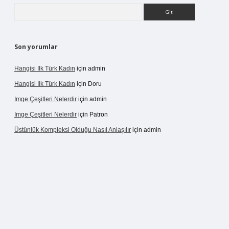
Arama
Son yorumlar
Hangisi Ilk Türk Kadın
için
admin
Hangisi Ilk Türk Kadın
için
Doru
Imge Çeşitleri Nelerdir
için
admin
Imge Çeşitleri Nelerdir
için
Patron
Üstünlük Kompleksi Olduğu Nasıl Anlaşılır
için
admin
ergir.net