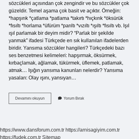
sözcükleri açısından çok zengindir ve bu sözcükler çok
güzeldir. Temel aşama çok basit ve açıktır. Örneğin:
*hapşırık *çatlama *patlama *takırtı *hıçkırık *öksürük
*fısıltı *horlama *üfürüm *parıltı *vızıltı *ışıltı *fısıltı vb. Işıl
ışıl parlamak bir deyim midir? “Parlak bir şekilde
yanmak” ifadesi Türkçede en sık kullanılan ifadelerden
biridir. Yansıma sözcükler hangileri? Türkçedeki bazı
ses benzetmesi kelimeleri: hapşırmak, öksürmek,
kırbaçlamak, ağlamak, tükürmek, üflemek, patlamak,
atmak… Işığın yansıma kanunları nelerdir? Yansıma
yasaları: Olay ışını, yansıyan…
Işıl
Devamını okuyun
Yorum Bırak
Işıl
Yansıma
Mı
https://www.dansforum.com.tr
https://arnisagiyim.com.tr
https://fudek.com.tr
Sitemap