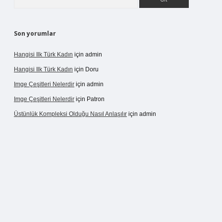
Son yorumlar
Hangisi Ilk Türk Kadın
için
admin
Hangisi Ilk Türk Kadın
için
Doru
Imge Çeşitleri Nelerdir
için
admin
Imge Çeşitleri Nelerdir
için
Patron
Üstünlük Kompleksi Olduğu Nasıl Anlaşılır
için
admin
pergir.net