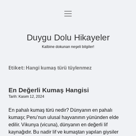
menüyü
Anasayfa
aç
Gizlilik Politikası
Duygu Dolu Hikayeler
Yasal Uyarı
Kalbine dokunan neşeli bilgiler!
Hakkımızda
Etiket:
Hangi kumaş türü tüylenmez
En Değerli Kumaş Hangisi
Tarih: Kasım 12, 2024
En pahalı kumaş türü nedir? Dünyanın en pahalı
kumaşı; Peru’nun ulusal hayvanının yününden elde
edilir. Vikunya (vicuna), dünyanın en değerli lif
kaynağıdır. Bu nadir lif ve kumaştan yapılan giysiler