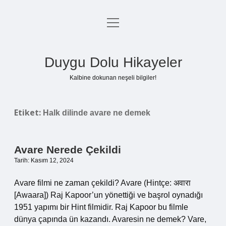
menüyü
Anasayfa
aç
Gizlilik Politikası
Duygu Dolu Hikayeler
Yasal Uyarı
Kalbine dokunan neşeli bilgiler!
Hakkımızda
Etiket:
Halk dilinde avare ne demek
Avare Nerede Çekildi
Tarih: Kasım 12, 2024
Avare filmi ne zaman çekildi? Avare (Hintçe: अवारा
[Awaara]) Raj Kapoor’un yönettiği ve başrol oynadığı
1951 yapımı bir Hint filmidir. Raj Kapoor bu filmle
dünya çapında ün kazandı. Avaresin ne demek? Vare,