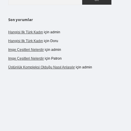
Son yorumlar
Hangisi Ilk Türk Kadın
için
admin
Hangisi Ilk Türk Kadın
için
Doru
Imge Çeşitleri Nelerdir
için
admin
Imge Çeşitleri Nelerdir
için
Patron
Üstünlük Kompleksi Olduğu Nasıl Anlaşılır
için
admin
ergir.net