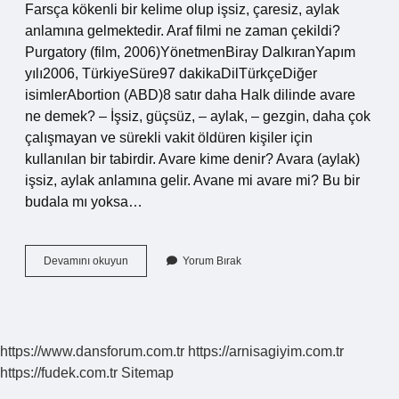
Farsça kökenli bir kelime olup işsiz, çaresiz, aylak
anlamına gelmektedir. Araf filmi ne zaman çekildi?
Purgatory (film, 2006)YönetmenBiray DalkıranYapım
yılı2006, TürkiyeSüre97 dakikaDilTürkçeDiğer
isimlerAbortion (ABD)8 satır daha Halk dilinde avare
ne demek? – İşsiz, güçsüz, – aylak, – gezgin, daha çok
çalışmayan ve sürekli vakit öldüren kişiler için
kullanılan bir tabirdir. Avare kime denir? Avara (aylak)
işsiz, aylak anlamına gelir. Avane mi avare mi? Bu bir
budala mı yoksa…
Avare
Devamını okuyun
Yorum Bırak
Nerede
Çekildi
https://www.dansforum.com.tr
https://arnisagiyim.com.tr
https://fudek.com.tr
Sitemap