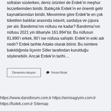
sofraları süslerken, deniz ürünleri de Erdek’in meşhur
lezzetlerinden biridir. Balıkçılık Erdek’in en önemli gelir
kaynaklarından biridir. Mevsimine göre Erdek’te en çok
tüketilen balıklar arasında istavrit, sardalya ve çipura
yer alır. Bandırma’nın nüfusu ne kadar? Bandırma’nın
nüfusu 2021 yılı itibariyle 161.894’tür. Bu nüfusun
81.890’ı erkek, 80’i ise nüfusa sahiptir. Erdek’in eski adı
nedir? Erdek tarihte Artake olarak bilinir. Bu isimlere
bakıldığında ilçenin Sitler tarafından kurulduğu
söylenebilir. Ancak Erdek’in tarihi…
Erdek
Devamını okuyun
Yorum Bırak
In
Nüfusu
Ne
Kadar
https://www.dansforum.com.tr
https://arnisagiyim.com.tr
https://fudek.com.tr
Sitemap