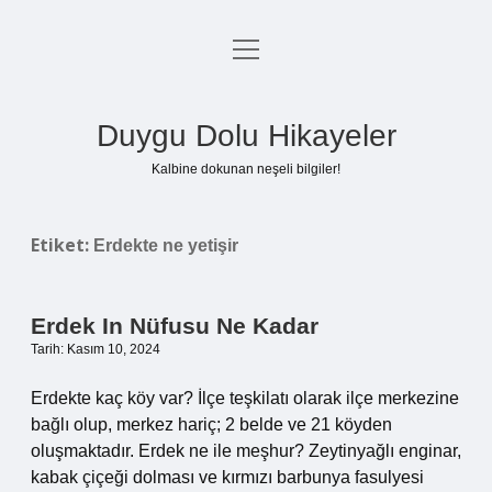
menüyü
Anasayfa
aç
Gizlilik Politikası
Duygu Dolu Hikayeler
Yasal Uyarı
Kalbine dokunan neşeli bilgiler!
Hakkımızda
Etiket:
Erdekte ne yetişir
Erdek In Nüfusu Ne Kadar
Tarih: Kasım 10, 2024
Erdekte kaç köy var? İlçe teşkilatı olarak ilçe merkezine
bağlı olup, merkez hariç; 2 belde ve 21 köyden
oluşmaktadır. Erdek ne ile meşhur? Zeytinyağlı enginar,
kabak çiçeği dolması ve kırmızı barbunya fasulyesi