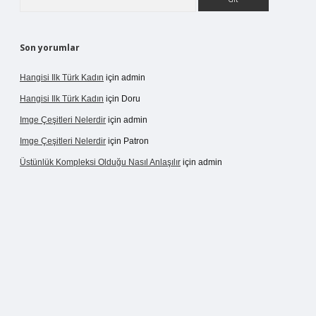
Son yorumlar
Hangisi Ilk Türk Kadın
için
admin
Hangisi Ilk Türk Kadın
için
Doru
Imge Çeşitleri Nelerdir
için
admin
Imge Çeşitleri Nelerdir
için
Patron
Üstünlük Kompleksi Olduğu Nasıl Anlaşılır
için
admin
rgir.net