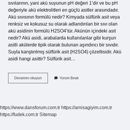
sıvılarının, yani akü suyunun pH değeri 1’dir ve bu pH
değeriyle akü elektrolitleri en güçlü asitler arasındadır.
Akü sıvısının formülü nedir? Kimyada sülfürik asit veya
renksiz ve kokusuz su olarak adlandırılan bir sıvı olan
akü asidinin formülü H2SO4’tür. Akünün içindeki asit
nedir? Akü asidi, arabalarda kullanılanlar gibi kurşun
asitli akülerde tipik olarak bulunan aşındırıcı bir sıvıdır.
Suyla karıştırılmış sülfürik asit (H2SO4) çözeltisidir. Akü
asidi hangi asittir? Sülfürik asit…
Akü
Devamını okuyun
Yorum Bırak
Asidi
Asit
Mi
Baz
Mı
https://www.dansforum.com.tr
https://arnisagiyim.com.tr
https://fudek.com.tr
Sitemap