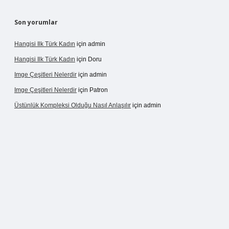
Son yorumlar
Hangisi Ilk Türk Kadın
için
admin
Hangisi Ilk Türk Kadın
için
Doru
Imge Çeşitleri Nelerdir
için
admin
Imge Çeşitleri Nelerdir
için
Patron
Üstünlük Kompleksi Olduğu Nasıl Anlaşılır
için
admin
rgir.net