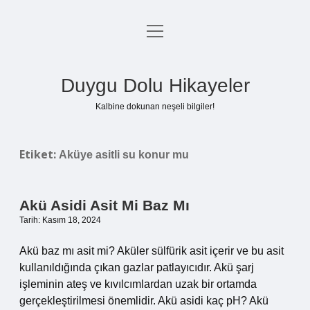
menüyü
Anasayfa
aç
Gizlilik Politikası
Duygu Dolu Hikayeler
Yasal Uyarı
Kalbine dokunan neşeli bilgiler!
Hakkımızda
Etiket:
Aküye asitli su konur mu
Akü Asidi Asit Mi Baz Mı
Tarih: Kasım 18, 2024
Akü baz mı asit mi? Aküler sülfürik asit içerir ve bu asit
kullanıldığında çıkan gazlar patlayıcıdır. Akü şarj
işleminin ateş ve kıvılcımlardan uzak bir ortamda
gerçekleştirilmesi önemlidir. Akü asidi kaç pH? Akü